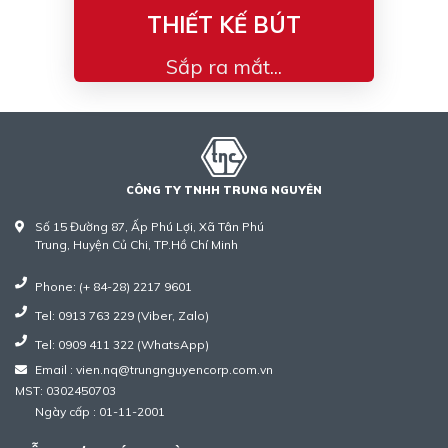
THIẾT KẾ BÚT
Sắp ra mắt...
CÔNG TY TNHH TRUNG NGUYÊN
Số 15 Đường 87, Ấp Phú Lợi, Xã Tân Phú
Trung, Huyện Củ Chi, TP.Hồ Chí Minh
Phone: (+ 84-28) 2217 9601
Tel: 0913 763 229 (Viber, Zalo)
Tel: 0909 411 322 (WhatsApp)
Email : vien.nq@trungnguyencorp.com.vn
MST: 0302450703
Ngày cấp : 01-11-2001