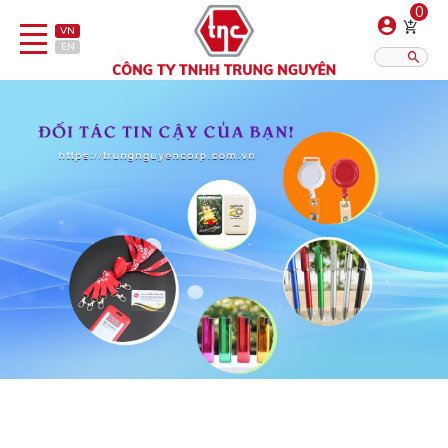
0
VN
EN
Danh sách sản phẩm
Hiển thị?:
12
16
20
Bút
Bật lửa
Đồ sứ quà tặng
Bình/ca giữ nhiệt
Dây đeo & Phụ kiện
Dịch vụ in gia công