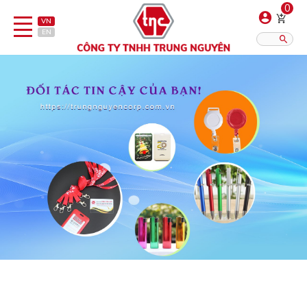
0
VN
EN
Danh sách sản phẩm
Hiển thị?:
12
16
20
Bút
Bật lửa
Đồ sứ quà tặng
Bình/ca giữ nhiệt
Dây đeo & Phụ kiện
Dịch vụ in gia công