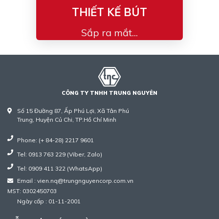
THIẾT KẾ BÚT
Sắp ra mắt...
CÔNG TY TNHH TRUNG NGUYÊN
Số 15 Đường 87, Ấp Phú Lợi, Xã Tân Phú
Trung, Huyện Củ Chi, TP.Hồ Chí Minh
Phone: (+ 84-28) 2217 9601
Tel: 0913 763 229 (Viber, Zalo)
Tel: 0909 411 322 (WhatsApp)
Email : vien.nq@trungnguyencorp.com.vn
MST: 0302450703
Ngày cấp : 01-11-2001