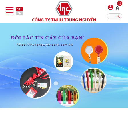
0
VN
EN
Danh sách sản phẩm
Hiển thị?:
12
16
20
Bút
Bật lửa
Đồ sứ quà tặng
Bình/ca giữ nhiệt
Dây đeo & Phụ kiện
Dịch vụ in gia công