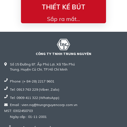
THIẾT KẾ BÚT
Sắp ra mắt...
CÔNG TY TNHH TRUNG NGUYÊN
Số 15 Đường 87, Ấp Phú Lợi, Xã Tân Phú
Trung, Huyện Củ Chi, TP.Hồ Chí Minh
Phone: (+ 84-28) 2217 9601
Tel: 0913 763 229 (Viber, Zalo)
Tel: 0909 411 322 (WhatsApp)
Email : vien.nq@trungnguyencorp.com.vn
MST: 0302450703
Ngày cấp : 01-11-2001