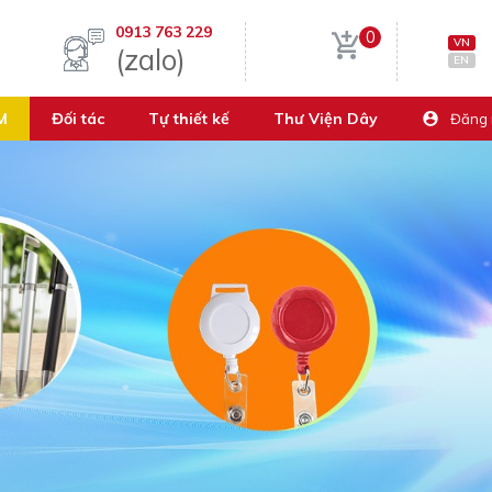
0913 763 229
0
VN
(zalo)
EN
M
Đối tác
Tự thiết kế
Thư Viện Dây
Đăng