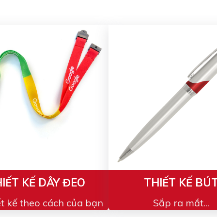
IẾT KẾ DÂY ĐEO
THIẾT KẾ BÚ
ết kế theo cách của bạn
Sắp ra mắt...