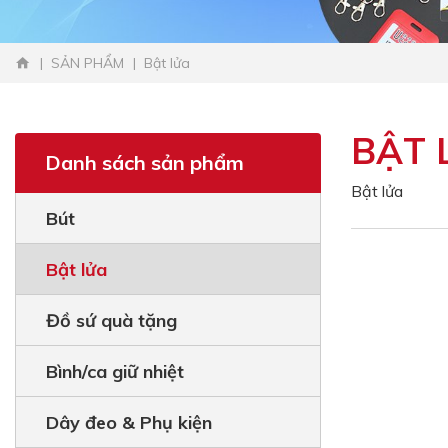
SẢN PHẨM
Bật lửa
BẬT 
Danh sách sản phẩm
Bật lửa
Bút
Bật lửa
Đồ sứ quà tặng
Bình/ca giữ nhiệt
Dây đeo & Phụ kiện