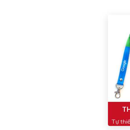
TH
Tự thi