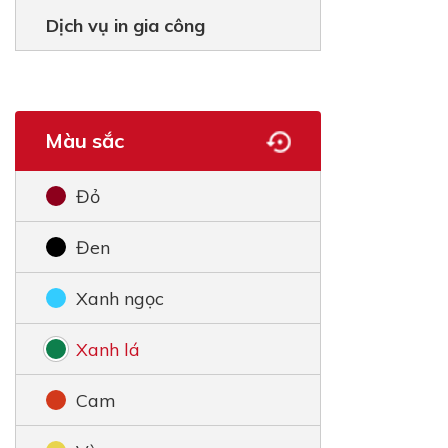
Dịch vụ in gia công
Màu sắc
Đỏ
Đen
Xanh ngọc
Xanh lá
Cam