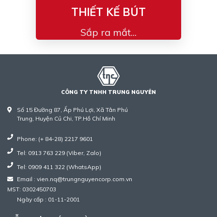
THIẾT KẾ BÚT
Sắp ra mắt...
CÔNG TY TNHH TRUNG NGUYÊN
Số 15 Đường 87, Ấp Phú Lợi, Xã Tân Phú
Trung, Huyện Củ Chi, TP.Hồ Chí Minh
Phone: (+ 84-28) 2217 9601
Tel: 0913 763 229 (Viber, Zalo)
Tel: 0909 411 322 (WhatsApp)
Email : vien.nq@trungnguyencorp.com.vn
MST: 0302450703
Ngày cấp : 01-11-2001