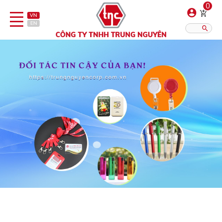
0
VN
EN
Danh sách sản phẩm
Hiển thị?:
12
16
20
Bút
Bật lửa
Đồ sứ quà tặng
Bình/ca giữ nhiệt
Dây đeo & Phụ kiện
Dịch vụ in gia công