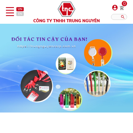
0
VN
EN
Danh sách sản phẩm
Hiển thị?:
12
16
20
Bút
Bật lửa
Đồ sứ quà tặng
Bình/ca giữ nhiệt
Dây đeo & Phụ kiện
Dịch vụ in gia công