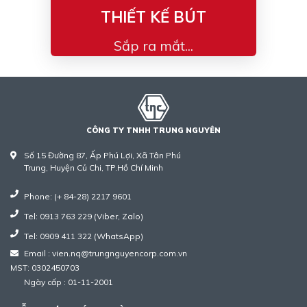
THIẾT KẾ BÚT
Sắp ra mắt...
CÔNG TY TNHH TRUNG NGUYÊN
Số 15 Đường 87, Ấp Phú Lợi, Xã Tân Phú
Trung, Huyện Củ Chi, TP.Hồ Chí Minh
Phone: (+ 84-28) 2217 9601
Tel: 0913 763 229 (Viber, Zalo)
Tel: 0909 411 322 (WhatsApp)
Email : vien.nq@trungnguyencorp.com.vn
MST: 0302450703
Ngày cấp : 01-11-2001