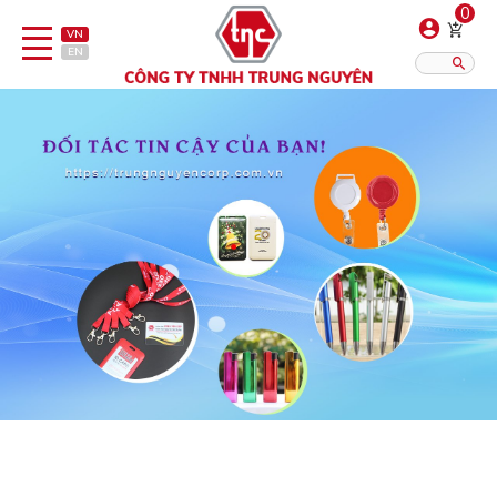
0
VN
EN
Danh sách sản phẩm
Hiển thị?:
12
16
20
Bút
Bật lửa
Đồ sứ quà tặng
Bình/ca giữ nhiệt
Dây đeo & Phụ kiện
Dịch vụ in gia công