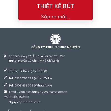
THIẾT KẾ BÚT
Sắp ra mắt...
CÔNG TY TNHH TRUNG NGUYÊN
Số 15 Đường 87, Ấp Phú Lợi, Xã Tân Phú
Trung, Huyện Củ Chi, TP.Hồ Chí Minh
Phone: (+ 84-28) 2217 9601
Tel: 0913 763 229 (Viber, Zalo)
Tel: 0909 411 322 (WhatsApp)
Email : vien.nq@trungnguyencorp.com.vn
MST: 0302450703
Ngày cấp : 01-11-2001