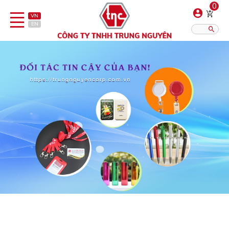
0
VN
EN
Danh sách sản phẩm
Hiển thị?:
12
16
20
Bút
Bật lửa
Đồ sứ quà tặng
Bình/ca giữ nhiệt
Dây đeo & Phụ kiện
Dịch vụ in gia công