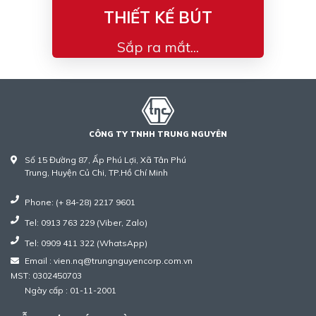
THIẾT KẾ BÚT
Sắp ra mắt...
CÔNG TY TNHH TRUNG NGUYÊN
Số 15 Đường 87, Ấp Phú Lợi, Xã Tân Phú
Trung, Huyện Củ Chi, TP.Hồ Chí Minh
Phone: (+ 84-28) 2217 9601
Tel: 0913 763 229 (Viber, Zalo)
Tel: 0909 411 322 (WhatsApp)
Email : vien.nq@trungnguyencorp.com.vn
MST: 0302450703
Ngày cấp : 01-11-2001