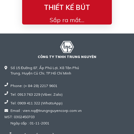
THIẾT KẾ BÚT
Sắp ra mắt...
CÔNG TY TNHH TRUNG NGUYÊN
Số 15 Đường 87, Ấp Phú Lợi, Xã Tân Phú
Trung, Huyện Củ Chi, TP.Hồ Chí Minh
Phone: (+ 84-28) 2217 9601
Tel: 0913 763 229 (Viber, Zalo)
Tel: 0909 411 322 (WhatsApp)
Email : vien.nq@trungnguyencorp.com.vn
MST: 0302450703
Ngày cấp : 01-11-2001