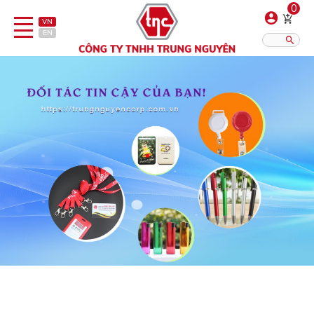
0
VN
EN
Danh sách sản phẩm
Hiển thị?:
12
16
20
Bút
Bật lửa
Đồ sứ quà tặng
Bình/ca giữ nhiệt
Dây đeo & Phụ kiện
Dịch vụ in gia công