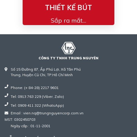
THIẾT KẾ BÚT
Sắp ra mắt...
CÔNG TY TNHH TRUNG NGUYÊN
Số 15 Đường 87, Ấp Phú Lợi, Xã Tân Phú
Trung, Huyện Củ Chi, TP.Hồ Chí Minh
Phone: (+ 84-28) 2217 9601
Tel: 0913 763 229 (Viber, Zalo)
Tel: 0909 411 322 (WhatsApp)
Email : vien.nq@trungnguyencorp.com.vn
MST: 0302450703
Ngày cấp : 01-11-2001