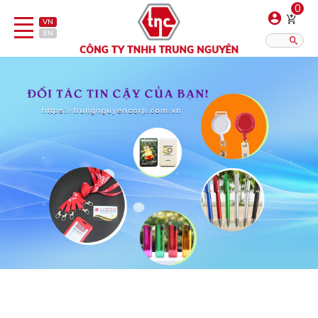
0
VN
EN
Danh sách sản phẩm
Hiển thị?:
12
16
20
Bút
Bật lửa
Đồ sứ quà tặng
Bình/ca giữ nhiệt
Dây đeo & Phụ kiện
Dịch vụ in gia công