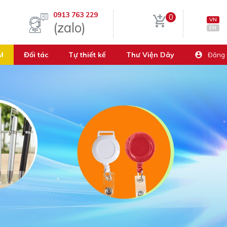
0913 763 229
0
VN
(zalo)
EN
M
Đối tác
Tự thiết kế
Thư Viện Dây
Đăng