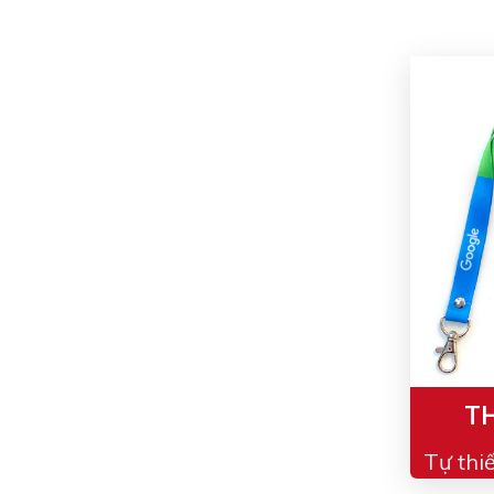
TH
Tự thi