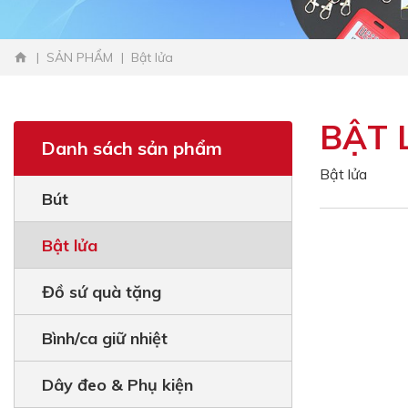
SẢN PHẨM
Bật lửa
BẬT 
Danh sách sản phẩm
Bật lửa
Bút
Bật lửa
Đồ sứ quà tặng
Bình/ca giữ nhiệt
Dây đeo & Phụ kiện