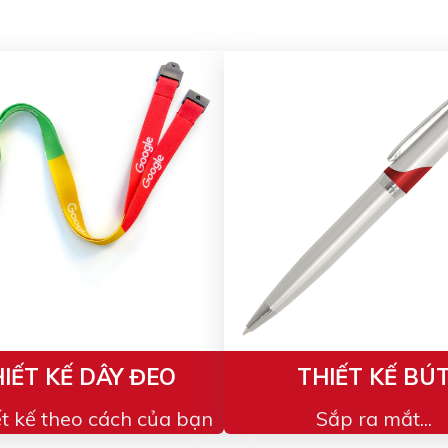
IẾT KẾ DÂY ĐEO
THIẾT KẾ BÚ
ết kế theo cách của bạn
Sắp ra mắt...