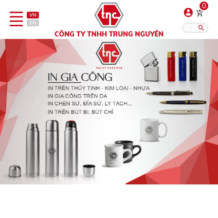
0
VN
EN
Danh sách sản phẩm
Hiển thị?:
12
16
20
Bút
Bật lửa
Đồ sứ quà tặng
Bình/ca giữ nhiệt
Dây đeo & Phụ kiện
Dịch vụ in gia công