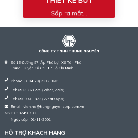
THIẾT KẾ BÚT
Sắp ra mắt...
CÔNG TY TNHH TRUNG NGUYÊN
Số 15 Đường 87, Ấp Phú Lợi, Xã Tân Phú
Trung, Huyện Củ Chi, TP.Hồ Chí Minh
Phone: (+ 84-28) 2217 9601
Tel: 0913 763 229 (Viber, Zalo)
Tel: 0909 411 322 (WhatsApp)
Email : vien.nq@trungnguyencorp.com.vn
MST: 0302450703
Ngày cấp : 01-11-2001
HỖ TRỢ KHÁCH HÀNG