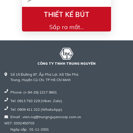
THIẾT KẾ BÚT
Sắp ra mắt...
CÔNG TY TNHH TRUNG NGUYÊN
Số 15 Đường 87, Ấp Phú Lợi, Xã Tân Phú
Trung, Huyện Củ Chi, TP.Hồ Chí Minh
Phone: (+ 84-28) 2217 9601
Tel: 0913 763 229 (Viber, Zalo)
Tel: 0909 411 322 (WhatsApp)
Email : vien.nq@trungnguyencorp.com.vn
MST: 0302450703
Ngày cấp : 01-11-2001