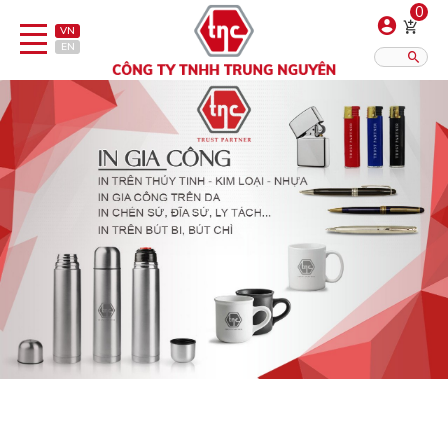
0
VN
EN
Danh sách sản phẩm
Hiển thị?:
12
16
20
Bút
Bật lửa
Đồ sứ quà tặng
Bình/ca giữ nhiệt
Dây đeo & Phụ kiện
Dịch vụ in gia công