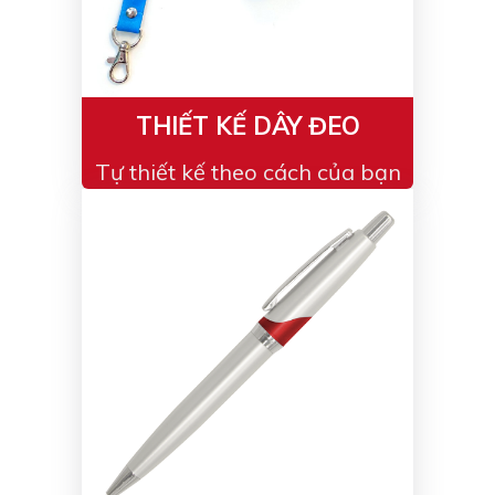
Bạc - Cam
Bạc - Đỏ
Đỏ - Bạc
Trong suốt
Đen - Trắng
Bạc - Đen
THIẾT KẾ DÂY ĐEO
Nâu
Xanh Cốm
Tự thiết kế theo cách của bạn
Xanh xám
Cà phê
Xanh dương - Đen
Đỏ nâu
Đen - Nơ
Bạc 1cm
Bạc 2cm
Bạc mini 1cm