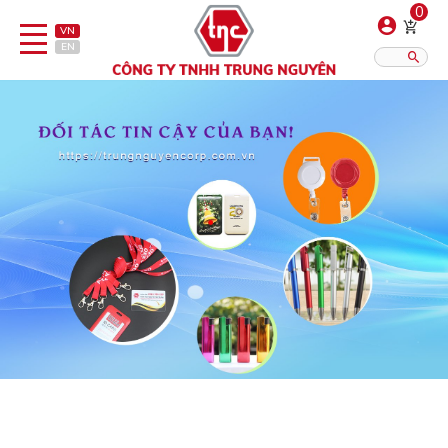
0
VN
EN
Danh sách sản phẩm
Hiển thị?:
12
16
20
Bút
Bật lửa
Đồ sứ quà tặng
Bình/ca giữ nhiệt
Dây đeo & Phụ kiện
Dịch vụ in gia công