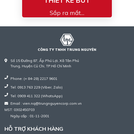
THIẾT KẾ BÚT
Sắp ra mắt...
CÔNG TY TNHH TRUNG NGUYÊN
Số 15 Đường 87, Ấp Phú Lợi, Xã Tân Phú
Trung, Huyện Củ Chi, TP.Hồ Chí Minh
Phone: (+ 84-28) 2217 9601
Tel: 0913 763 229 (Viber, Zalo)
Tel: 0909 411 322 (WhatsApp)
Email : vien.nq@trungnguyencorp.com.vn
MST: 0302450703
Ngày cấp : 01-11-2001
HỖ TRỢ KHÁCH HÀNG