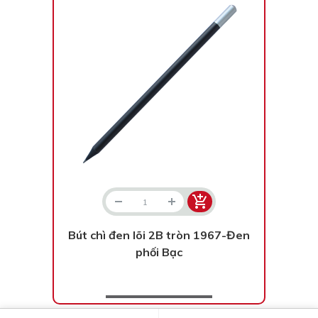
Bạc - Cam
Bạc - Đỏ
Đỏ - Bạc
Trong suốt
Đen - Trắng
Bạc - Đen
Nâu
Xanh Cốm
Xanh xám
Cà phê
Xanh dương - Đen
Đỏ nâu
Đen - Nơ
Bạc 1cm
Bạc 2cm
Bạc mini 1cm
Bút chì đen lõi 2B tròn 1967-Đen
phối Bạc