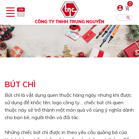
0
VN
EN
Danh sách sản phẩm
Hiển thị?:
12
16
20
Bút
Bật lửa
BÚT CHÌ
Đồ sứ quà tặng
Bút chì là vật dụng quen thuộc hàng ngày nhưng khi được
sử dụng để khắc tên, logo công ty… chiếc bút chì quen
Bình/ca giữ nhiệt
thuộc này sẽ trở thành một món quà vô cùng ý nghĩa dành
Dây đeo & Phụ kiện
cho bạn bè, người thân và đối tác.
Dịch vụ in gia công
Những chiếc bút chì được in theo yêu cầu quảng bá của