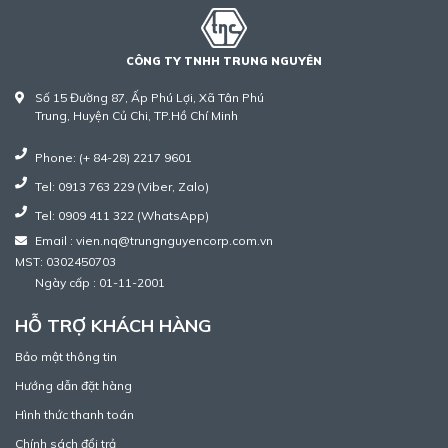
CÔNG TY TNHH TRUNG NGUYÊN
Số 15 Đường 87, Ấp Phú Lợi, Xã Tân Phú
Trung, Huyện Củ Chi, TP.Hồ Chí Minh
Phone: (+ 84-28) 2217 9601
Tel: 0913 763 229 (Viber, Zalo)
Tel: 0909 411 322 (WhatsApp)
Email : vien.nq@trungnguyencorp.com.vn
MST: 0302450703
Ngày cấp : 01-11-2001
HỖ TRỢ KHÁCH HÀNG
Bảo mật thông tin
Hướng dẫn đặt hàng
Hình thức thanh toán
Chính sách đổi trả