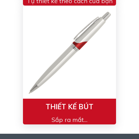
Tự thiết kế theo cách của bạn
THIẾT KẾ BÚT
Sắp ra mắt...