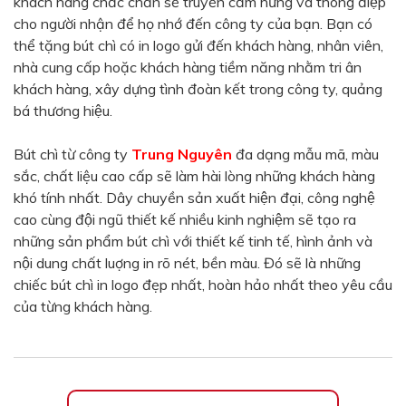
khách hàng chắc chắn sẽ truyền cảm hứng và thông điệp
Màu sắc
cho người nhận để họ nhớ đến công ty của bạn. Bạn có
Đỏ
Đen
thể tặng bút chì có in logo gửi đến khách hàng, nhân viên,
nhà cung cấp hoặc khách hàng tiềm năng nhằm tri ân
Xanh ngọc
Xanh lá
khách hàng, xây dựng tình đoàn kết trong công ty, quảng
Cam
Vàng
bá thương hiệu.
Hồng
Tím
Bút chì từ công ty
Trung Nguyên
đa dạng mẫu mã, màu
Bạc
Vàng Gold
sắc, chất liệu cao cấp sẽ làm hài lòng những khách hàng
khó tính nhất. Dây chuyền sản xuất hiện đại, công nghệ
Xanh dương
Xám
cao cùng đội ngũ thiết kế nhiều kinh nghiệm sẽ tạo ra
Xanh lục
Vàng kem
những sản phẩm bút chì với thiết kế tinh tế, hình ảnh và
nội dung chất luợng in rõ nét, bền màu. Đó sẽ là những
Trắng
Bạc - Bạc
chiếc bút chì in logo đẹp nhất, hoàn hảo nhất theo yêu cầu
Xanh dương - Bạc
Xanh lá - Bạc
của từng khách hàng.
Xám - Bạc
Cam - Bạc
Tím - Bạc
Đỏ - Bạc
Bạc - Xanh dương
Bạc - Xanh lá