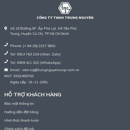
CÔNG TY TNHH TRUNG NGUYÊN
Số 15 Đường 87, Ấp Phú Lợi, Xã Tân Phú
Trung, Huyện Củ Chi, TP.Hồ Chí Minh
Phone: (+ 84-28) 2217 9601
Tel: 0913 763 229 (Viber, Zalo)
Tel: 0909 411 322 (WhatsApp)
Email : vien.nq@trungnguyencorp.com.vn
MST: 0302450703
Ngày cấp : 01-11-2001
HỖ TRỢ KHÁCH HÀNG
Bảo mật thông tin
Hướng dẫn đặt hàng
Hình thức thanh toán
Chính sách đổi trả