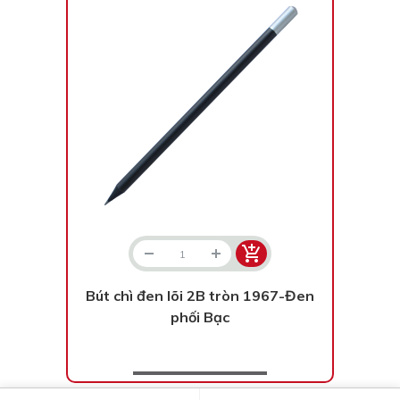
Bạc - Cam
Bạc - Đỏ
Đỏ - Bạc
Trong suốt
Đen - Trắng
Bạc - Đen
Nâu
Xanh Cốm
Xanh xám
Cà phê
Xanh dương - Đen
Đỏ nâu
Đen - Nơ
Bạc 1cm
Bạc 2cm
Bạc mini 1cm
Bút chì đen lõi 2B tròn 1967-Đen
phối Bạc