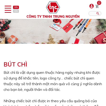
0
VN
EN
Danh sách sản phẩm
Hiển thị?:
12
16
20
Bút
Bật lửa
BÚT CHÌ
Đồ sứ quà tặng
Bút chì là vật dụng quen thuộc hàng ngày nhưng khi được
sử dụng để khắc tên, logo công ty… chiếc bút chì quen
Bình/ca giữ nhiệt
thuộc này sẽ trở thành một món quà vô cùng ý nghĩa dành
Dây đeo & Phụ kiện
cho bạn bè, người thân và đối tác.
Dịch vụ in gia công
Những chiếc bút chì được in theo yêu cầu quảng bá của