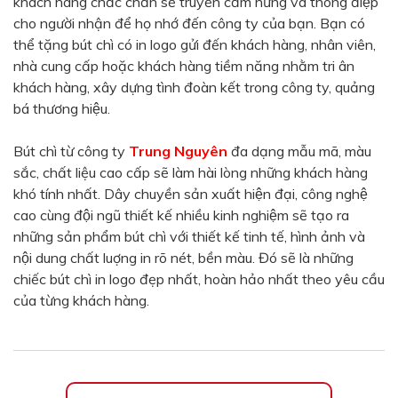
khách hàng chắc chắn sẽ truyền cảm hứng và thông điệp
Màu sắc
cho người nhận để họ nhớ đến công ty của bạn. Bạn có
Đỏ
Đen
thể tặng bút chì có in logo gửi đến khách hàng, nhân viên,
nhà cung cấp hoặc khách hàng tiềm năng nhằm tri ân
Xanh ngọc
Xanh lá
khách hàng, xây dựng tình đoàn kết trong công ty, quảng
Cam
Vàng
bá thương hiệu.
Hồng
Tím
Bút chì từ công ty
Trung Nguyên
đa dạng mẫu mã, màu
Bạc
Vàng Gold
sắc, chất liệu cao cấp sẽ làm hài lòng những khách hàng
khó tính nhất. Dây chuyền sản xuất hiện đại, công nghệ
Xanh dương
Xám
cao cùng đội ngũ thiết kế nhiều kinh nghiệm sẽ tạo ra
Xanh lục
Vàng kem
những sản phẩm bút chì với thiết kế tinh tế, hình ảnh và
nội dung chất luợng in rõ nét, bền màu. Đó sẽ là những
Trắng
Bạc - Bạc
chiếc bút chì in logo đẹp nhất, hoàn hảo nhất theo yêu cầu
Xanh dương - Bạc
Xanh lá - Bạc
của từng khách hàng.
Xám - Bạc
Cam - Bạc
Tím - Bạc
Đỏ - Bạc
Bạc - Xanh dương
Bạc - Xanh lá