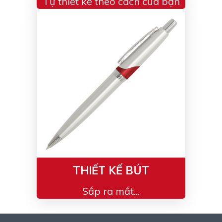
Tự thiết kế theo cách của bạn
THIẾT KẾ BÚT
Sắp ra mắt...