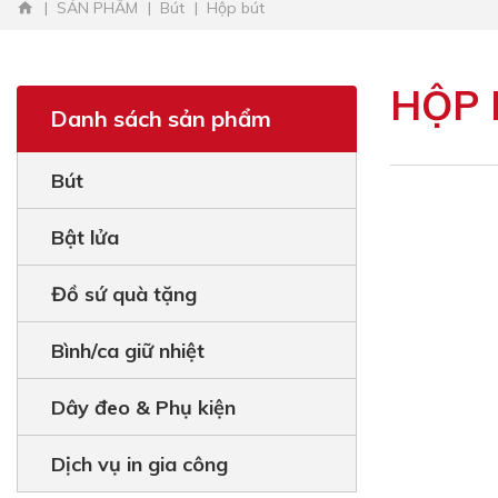
SẢN PHẨM
Bút
Hộp bút
HỘP 
Danh sách sản phẩm
Bút
Bật lửa
Đồ sứ quà tặng
Bình/ca giữ nhiệt
Dây đeo & Phụ kiện
Dịch vụ in gia công