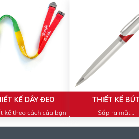
IẾT KẾ DÂY ĐEO
THIẾT KẾ BÚ
ết kế theo cách của bạn
Sắp ra mắt...