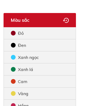
Màu sắc
Đỏ
Đen
Xanh ngọc
Xanh lá
Cam
Vàng
Hồng