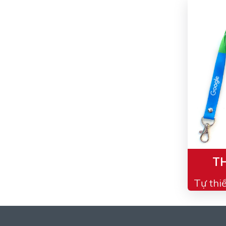
TH
Tự thi