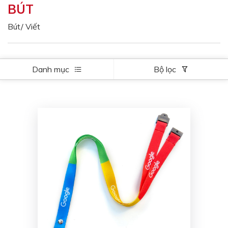
BÚT
Màu sắc
Đỏ
Đen
Bút/ Viết
Xanh ngọc
Xanh lá
Cam
Vàng
Danh mục
Bộ lọc
Hồng
Tím
Bạc
Vàng Gold
Xanh dương
Xám
Xanh lục
Vàng kem
Trắng
Bạc - Bạc
Xanh dương - Bạc
Xanh lá - Bạc
Xám - Bạc
Cam - Bạc
Tím - Bạc
Đỏ - Bạc
Bạc - Xanh dương
Bạc - Xanh lá