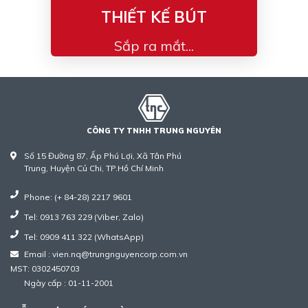
THIẾT KẾ BÚT
Sắp ra mắt...
CÔNG TY TNHH TRUNG NGUYÊN
Số 15 Đường 87, Ấp Phú Lợi, Xã Tân Phú
Trung, Huyện Củ Chi, TP.Hồ Chí Minh
Phone: (+ 84-28) 2217 9601
Tel: 0913 763 229 (Viber, Zalo)
Tel: 0909 411 322 (WhatsApp)
Email : vien.nq@trungnguyencorp.com.vn
MST: 0302450703
Ngày cấp : 01-11-2001