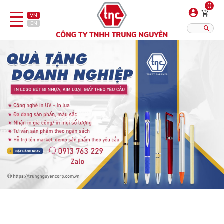
0
VN
EN
Danh sách sản phẩm
Hiển thị?:
12
16
20
Bút
Bật lửa
Đồ sứ quà tặng
Bình/ca giữ nhiệt
Dây đeo & Phụ kiện
Dịch vụ in gia công