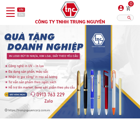
0
VN
EN
Danh sách sản phẩm
Hiển thị?:
12
16
20
Bút
Bật lửa
Đồ sứ quà tặng
Bình/ca giữ nhiệt
Dây đeo & Phụ kiện
Dịch vụ in gia công