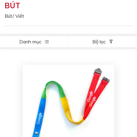
BÚT
Màu sắc
Đỏ
Đen
Bút/ Viết
Xanh ngọc
Xanh lá
Cam
Vàng
Danh mục
Bộ lọc
Hồng
Tím
Bạc
Vàng Gold
Xanh dương
Xám
Xanh lục
Vàng kem
Trắng
Bạc - Bạc
Xanh dương - Bạc
Xanh lá - Bạc
Xám - Bạc
Cam - Bạc
Tím - Bạc
Đỏ - Bạc
Bạc - Xanh dương
Bạc - Xanh lá