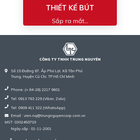
THIẾT KẾ BÚT
Sắp ra mắt...
CÔNG TY TNHH TRUNG NGUYÊN
Số 15 Đường 87, Ấp Phú Lợi, Xã Tân Phú
Trung, Huyện Củ Chi, TP.Hồ Chí Minh
Phone: (+ 84-28) 2217 9601
Tel: 0913 763 229 (Viber, Zalo)
Tel: 0909 411 322 (WhatsApp)
Email : vien.nq@trungnguyencorp.com.vn
MST: 0302450703
Ngày cấp : 01-11-2001