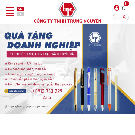
0
VN
EN
Danh sách sản phẩm
Hiển thị?:
12
16
20
Bút
Bật lửa
Đồ sứ quà tặng
Bình/ca giữ nhiệt
Dây đeo & Phụ kiện
Dịch vụ in gia công