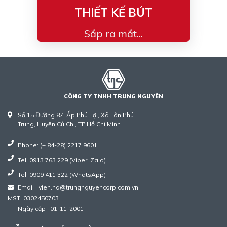
THIẾT KẾ BÚT
Sắp ra mắt...
CÔNG TY TNHH TRUNG NGUYÊN
Số 15 Đường 87, Ấp Phú Lợi, Xã Tân Phú
Trung, Huyện Củ Chi, TP.Hồ Chí Minh
Phone: (+ 84-28) 2217 9601
Tel: 0913 763 229 (Viber, Zalo)
Tel: 0909 411 322 (WhatsApp)
Email : vien.nq@trungnguyencorp.com.vn
MST: 0302450703
Ngày cấp : 01-11-2001