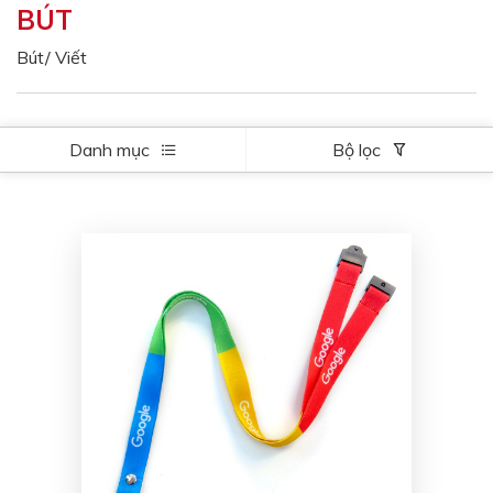
BÚT
Màu sắc
Đỏ
Đen
Bút/ Viết
Xanh ngọc
Xanh lá
Cam
Vàng
Danh mục
Bộ lọc
Hồng
Tím
Bạc
Vàng Gold
Xanh dương
Xám
Xanh lục
Vàng kem
Trắng
Bạc - Bạc
Xanh dương - Bạc
Xanh lá - Bạc
Xám - Bạc
Cam - Bạc
Tím - Bạc
Đỏ - Bạc
Bạc - Xanh dương
Bạc - Xanh lá