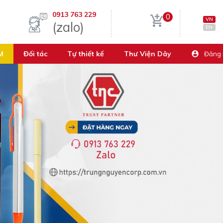
0913 763 229
0
VN
(zalo)
EN
M
Đối tác
Tự thiết kế
Thư Viện Dây
Đăng