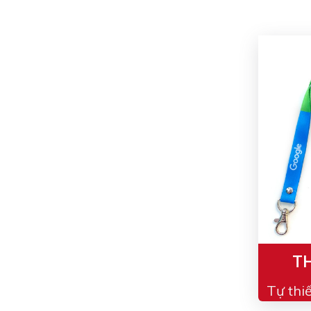
TH
Tự thi