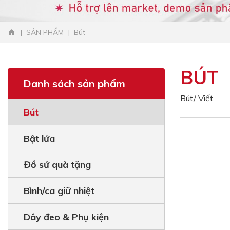
SẢN PHẨM
Bút
BÚT
Danh sách sản phẩm
Bút/ Viết
Bút
Bật lửa
Đồ sứ quà tặng
Bình/ca giữ nhiệt
Dây đeo & Phụ kiện