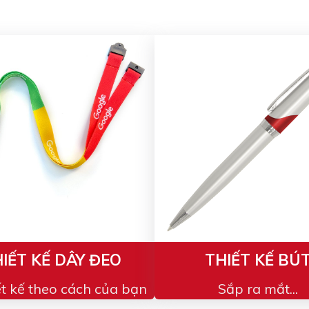
IẾT KẾ DÂY ĐEO
THIẾT KẾ BÚ
ết kế theo cách của bạn
Sắp ra mắt...