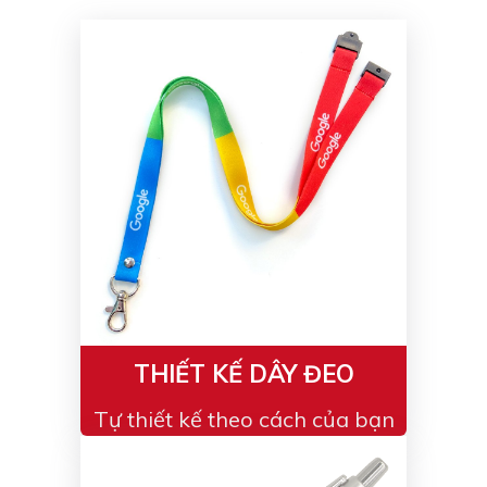
Màu sắc
Đỏ
Đen
Xanh ngọc
Xanh lá
Cam
Vàng
Hồng
Tím
Bạc
Vàng Gold
Xanh dương
Xám
Xanh lục
Vàng kem
Trắng
Bạc - Bạc
Xanh dương - Bạc
Xanh lá - Bạc
THIẾT KẾ DÂY ĐEO
Xám - Bạc
Cam - Bạc
Tự thiết kế theo cách của bạn
Tím - Bạc
Đỏ - Bạc
Bạc - Xanh dương
Bạc - Xanh lá