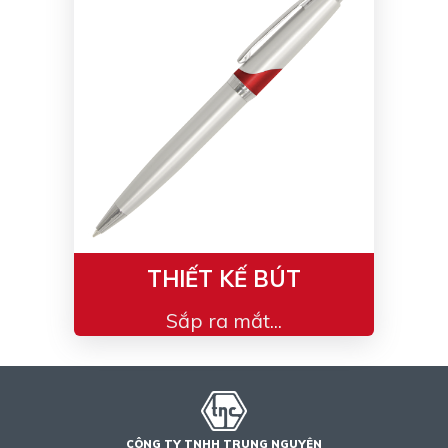
Bạc - Cam
Bạc - Đỏ
Đỏ - Bạc
Trong suốt
Đen - Trắng
Bạc - Đen
Nâu
Xanh Cốm
Xanh xám
Cà phê
Xanh dương - Đen
Đỏ nâu
Đen - Nơ
Bạc 1cm
THIẾT KẾ BÚT
Bạc 2cm
Bạc mini 1cm
Sắp ra mắt...
CÔNG TY TNHH TRUNG NGUYÊN