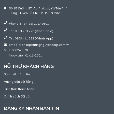
Số 15 Đường 87, Ấp Phú Lợi, Xã Tân Phú
Trung, Huyện Củ Chi, TP.Hồ Chí Minh
Phone: (+ 84-28) 2217 9601
Tel: 0913 763 229 (Viber, Zalo)
Tel: 0909 411 322 (WhatsApp)
Email : vien.nq@trungnguyencorp.com.vn
MST: 0302450703
Ngày cấp : 01-11-2001
HỖ TRỢ KHÁCH HÀNG
Bảo mật thông tin
Hướng dẫn đặt hàng
Hình thức thanh toán
Chính sách đổi trả
ĐĂNG KÝ NHẬN BẢN TIN