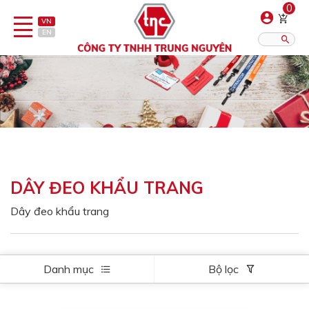
0
VN
EN
Danh sách sản phẩm
Hiển thị?:
12
16
20
Bút
Bật lửa
DÂY ĐEO KHẨU TRANG
Đồ sứ quà tặng
Dây đeo khẩu trang
Bình/ca giữ nhiệt
Dây đeo & Phụ kiện
Danh mục
Bộ lọc
Dịch vụ in gia công