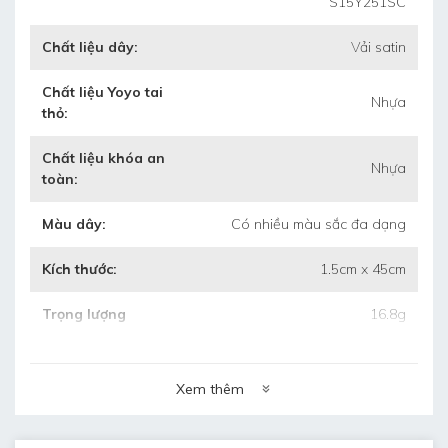
S15Y251SC
	• 
Thời gian làm mẫu: 4 ngày
Chất liệu dây:
Vải satin
	• 
Thời gian làm hàng: 5 ngày sau duyệt
mẫu
Chất liệu Yoyo tai
Nhựa
thỏ:
	• 
Bảo hành: 3 tháng khi chưa sử dụng mà
bị hỏng
Chất liệu khóa an
Nhựa
toàn:
	• 
Bảo quản: lưu kho nơi khô ráo, thoáng
Màu dây:
Có nhiều màu sắc đa dạng
mát.
Kích thước:
1.5cm x 45cm
Trọng lượng
16.8g
Xem thêm