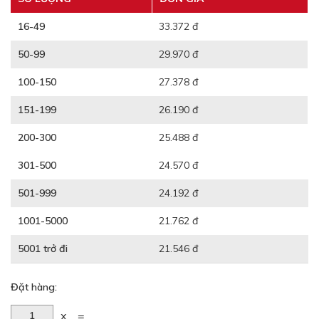
16-49
33.372 đ
50-99
29.970 đ
100-150
27.378 đ
151-199
26.190 đ
200-300
25.488 đ
301-500
24.570 đ
501-999
24.192 đ
1001-5000
21.762 đ
5001 trở đi
21.546 đ
Đặt hàng:
x
=