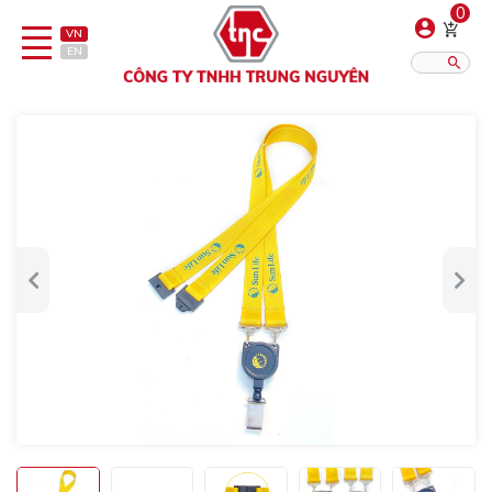
0
VN
EN