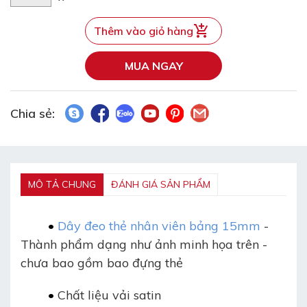
Thêm vào giỏ hàng
MUA NGAY
Chia sẻ:
MÔ TẢ CHUNG
ĐÁNH GIÁ SẢN PHẨM
	• 
D
ây đeo thẻ nhân viên
bảng 15mm
-
Thành phẩm dạng như ảnh minh họa trên -
chưa bao gồm bao đựng thẻ
	• 
Chất liệu vải satin