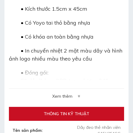
	• 
Kích thước 1.5cm x 45cm
	• 
Có Yoyo tai thỏ bằng nhựa
• 
Có khóa an toàn bằng nhựa
	• 
In chuyển nhiệt 2 mặt màu dây và hình
ảnh logo nhiều màu theo yêu cầu
	• 
Đóng gói:
50 dây/1 bao OPP: trọng lượng 840g
20 bao/thùng carton/1000 dây:
+ Trọng lượng 1 thùng: 16.8kg
Xem thêm
+ Kích thước thùng: 45cm x 30cm x 28cm
(dài/rộng/cao)
THÔNG TIN KỸ THUẬT
Dây đeo thẻ nhân viên
Tên sản phẩm: