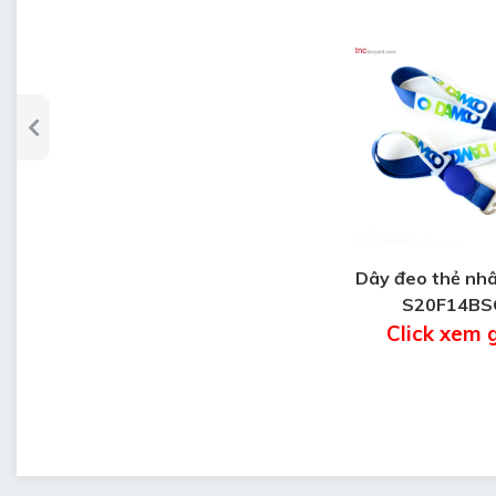
Dây đeo thẻ nhâ
S20F14BS
Click xem 