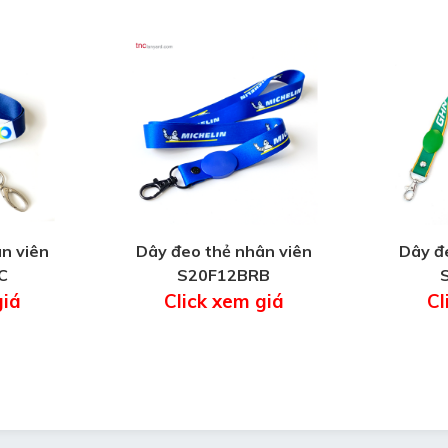
n viên
Dây đeo thẻ nhân viên
Dây đ
C
S20F12BRB
giá
Click xem giá
Cl