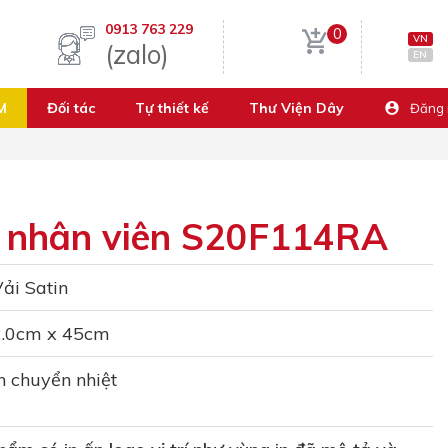
0913 763 229
0
VN
(zalo)
EN
M
Đối tác
Tự thiết kế
Thư Viện Dây
Đăng
ẻ nhân viên S20F114RA
ải Satin
2.0cm x 45cm
n chuyển nhiệt