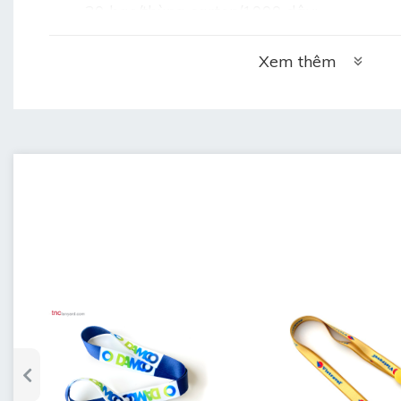
20 bao/thùng carton/1000 dây:
+ Trọng lượng 1 thùng: 20.6kg
+ Kích thước thùng: 55cm x 35cm x 35cm (
Xem thêm
	• 
Thời gian làm mẫu: 4 ngày
	• 
Thời gian làm hàng: 5 ngày sau duyệt 
	• 
Bảo hành: 3 tháng khi chưa sử dụng mà 
	• 
Bảo quản: lưu kho nơi khô ráo, thoáng m