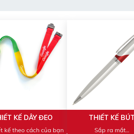
IẾT KẾ DÂY ĐEO
THIẾT KẾ BÚ
ết kế theo cách của bạn
Sắp ra mắt...