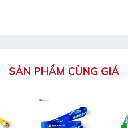
dài/rộng/cao)
mẫu
bị hỏng
SẢN PHẨM CÙNG GIÁ
át.