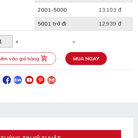
2001-5000
13.103 đ
5001 trở đi
12.939 đ
x
=
êm vào giỏ hàng
MUA NGAY