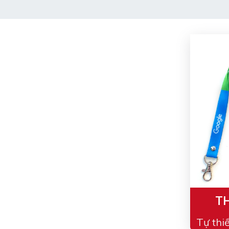
TH
Tự thi