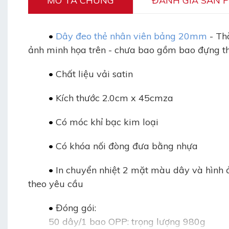
MÔ TẢ CHUNG
ĐÁNH GIÁ SẢN 
	• 
D
ây đeo thẻ nhân viên bảng 20mm
- T
ảnh minh họa trên - chưa bao gồm bao đựng t
	• 
Chất liệu vải satin
	• 
Kích thước 2.0cm x 45cmza
	• 
Có móc khỉ bạc kim loại
• 
Có khóa nối đòng đưa bằng nhựa
	• 
In chuyển nhiệt 2 mặt màu dây và hình
theo yêu cầu
	• 
Đóng gói:
50 dây/1 bao OPP: trọng lượng 980g