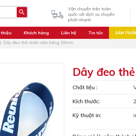
Vận chuyển trên toàn
quốc với dịch vụ chuyển
phát nhanh
 thiệu
Khách hàng
Liên hệ
Tin tức
SẢN PHẨ
Dây đeo thẻ nhân viên bảng 20mm
Dây đeo th
Chất liệu :
V
Kích thước:
Kỹ thuật in:
i