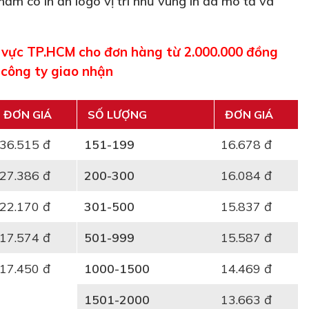
ẩm có in ấn logo vị trí như vùng in đã mô tả và
u vực TP.HCM cho đơn hàng từ 2.000.000 đồng
 công ty giao nhận
ĐƠN GIÁ
SỐ LƯỢNG
ĐƠN GIÁ
36.515 đ
151-199
16.678 đ
27.386 đ
200-300
16.084 đ
22.170 đ
301-500
15.837 đ
17.574 đ
501-999
15.587 đ
17.450 đ
1000-1500
14.469 đ
1501-2000
13.663 đ