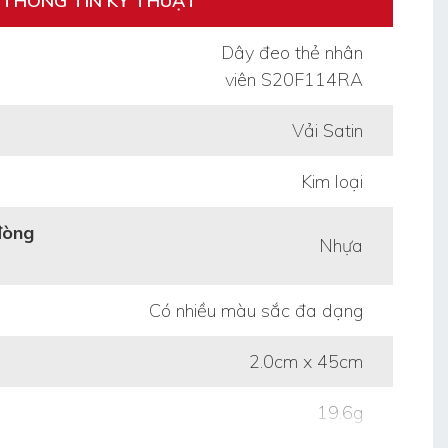
THÔNG TIN KỸ THUẬT
Dây đeo thẻ nhân
viên S20F114RA
Vải Satin
Kim loại
đòng
Nhựa
Có nhiều màu sắc đa dạng
2.0cm x 45cm
19.6g