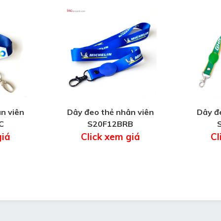
n viên
Dây đeo thẻ nhân viên
Dây đ
C
S20F12BRB
giá
Click xem giá
Cl