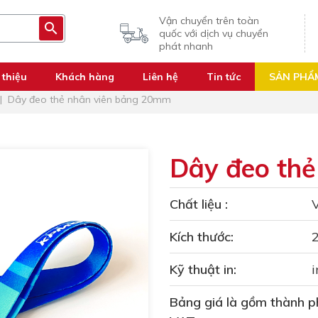
Vận chuyển trên toàn
quốc với dịch vụ chuyển
phát nhanh
 thiệu
Khách hàng
Liên hệ
Tin tức
SẢN PHẨ
Dây đeo thẻ nhân viên bảng 20mm
Dây đeo th
Chất liệu :
V
Kích thước:
Kỹ thuật in:
i
Bảng giá là gồm thành ph