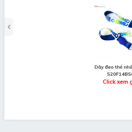
Dây đeo thẻ nhâ
S20F14BS
Click xem 