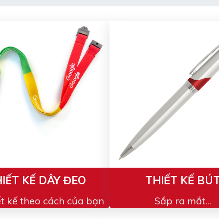
IẾT KẾ DÂY ĐEO
THIẾT KẾ BÚ
ết kế theo cách của bạn
Sắp ra mắt...