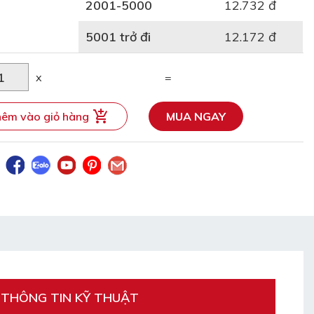
2001-5000
12.732 đ
5001 trở đi
12.172 đ
x
=
êm vào giỏ hàng
MUA NGAY
THÔNG TIN KỸ THUẬT