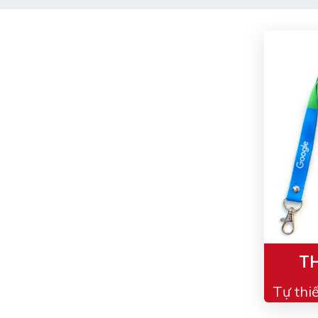
TH
Tự thi