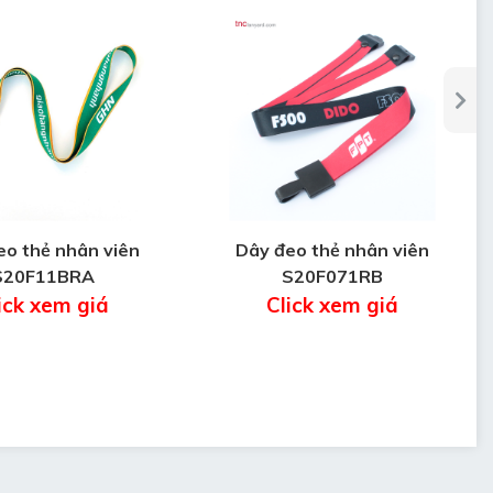
eo thẻ nhân viên
Dây đeo thẻ nhân viên
S20F11BRA
S20F071RB
ick xem giá
Click xem giá