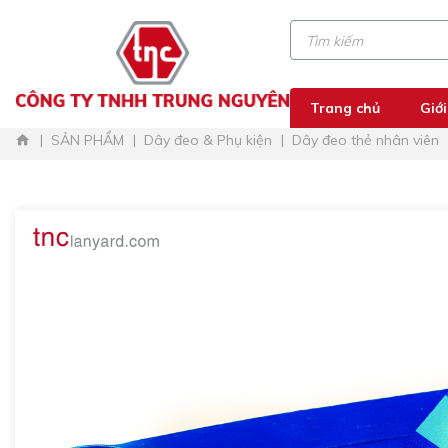
Trang chủ
Giới
SẢN PHẨM
Dây đeo & Phụ kiện
Dây đeo thẻ nhân viên