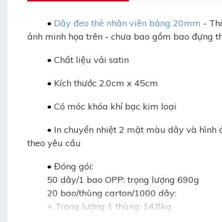
	• 
D
ây đeo thẻ nhân viên bảng 20mm
- T
ảnh minh họa trên - chưa bao gồm bao đựng t
	• 
Chất liệu vải satin
	• 
Kích thước 2.0cm x 45cm
	• 
Có móc khóa khỉ bạc kim loại
	• 
In chuyển nhiệt 2 mặt màu dây và hình
theo yêu cầu
	• 
Đóng gói:
50 dây/1 bao OPP: trọng lượng 690g
20 bao/thùng carton/1000 dây:
+ Trọng lượng 1 thùng: 14.8kg
+ Kích thước thùng: 55cm x 35cm x 35cm (