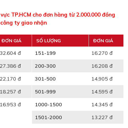
u vực TP.HCM cho đơn hàng từ 2.000.000 đồng
 công ty giao nhận
ĐƠN GIÁ
SỐ LƯỢNG
ĐƠN GIÁ
32.604 đ
151-199
16.270 đ
27.386 đ
200-300
16.208 đ
22.170 đ
301-500
14.905 đ
18.257 đ
501-999
14.595 đ
16.953 đ
1000-1500
14.345 đ
1501-2000
13.227 đ