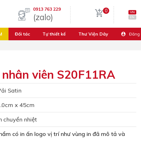
0913 763 229
0
VN
(zalo)
EN
M
Đối tác
Tự thiết kế
Thư Viện Dây
Đăng
ẻ nhân viên S20F11RA
ải Satin
2.0cm x 45cm
n chuyển nhiệt
ẩm có in ấn logo vị trí như vùng in đã mô tả và