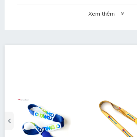
Xem thêm
	• 
Thời gian làm mẫu: 4 ngày
	• 
Thời gian làm hàng: 5 ngày sau duyệt 
	• 
Bảo hành: 3 tháng khi chưa sử dụng mà 
	• 
Bảo quản: lưu kho nơi khô ráo, thoáng m