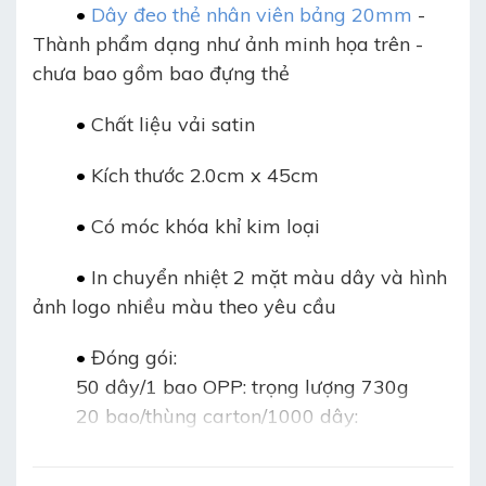
•
D
ây đeo thẻ nhân viên bảng 20mm
-
Thành phẩm dạng như ảnh minh họa trên -
chưa bao gồm bao đựng thẻ
•
Chất liệu vải satin
•
Kích thước 2.0cm x 45cm
•
Có móc khóa khỉ kim loại
•
In chuyển nhiệt 2 mặt màu dây và hình
ảnh logo nhiều màu theo yêu cầu
•
Đóng gói:
50 dây/1 bao OPP: trọng lượng 730g
20 bao/thùng carton/1000 dây:
+ Trọng lượng 1 thùng: 15.6kg
+ Kích thước thùng: 55cm x 35cm x 35cm