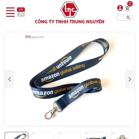
0
VN
EN