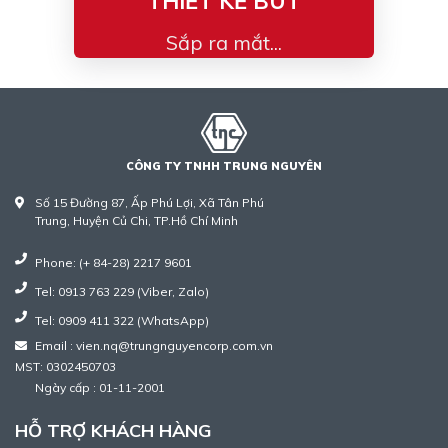
THIẾT KẾ BÚT
Sắp ra mắt...
CÔNG TY TNHH TRUNG NGUYÊN
Số 15 Đường 87, Ấp Phú Lợi, Xã Tân Phú
Trung, Huyện Củ Chi, TP.Hồ Chí Minh
Phone: (+ 84-28) 2217 9601
Tel: 0913 763 229 (Viber, Zalo)
Tel: 0909 411 322 (WhatsApp)
Email : vien.nq@trungnguyencorp.com.vn
MST: 0302450703
Ngày cấp : 01-11-2001
HỖ TRỢ KHÁCH HÀNG