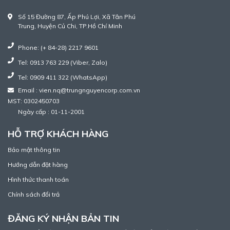
Số 15 Đường 87, Ấp Phú Lợi, Xã Tân Phú
Trung, Huyện Củ Chi, TP.Hồ Chí Minh
Phone: (+ 84-28) 2217 9601
Tel: 0913 763 229 (Viber, Zalo)
Tel: 0909 411 322 (WhatsApp)
Email : vien.nq@trungnguyencorp.com.vn
MST: 0302450703
Ngày cấp : 01-11-2001
HỖ TRỢ KHÁCH HÀNG
Bảo mật thông tin
Hướng dẫn đặt hàng
Hình thức thanh toán
Chính sách đổi trả
ĐĂNG KÝ NHẬN BẢN TIN