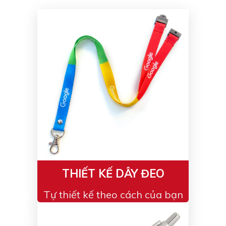
Màu sắc
Đỏ
Đen
Xanh ngọc
Xanh lá
Cam
Vàng
Hồng
Tím
Bạc
Vàng Gold
Xanh dương
Xám
Xanh lục
Vàng kem
Trắng
Bạc - Bạc
Xanh dương - Bạc
Xanh lá - Bạc
THIẾT KẾ DÂY ĐEO
Xám - Bạc
Cam - Bạc
Tự thiết kế theo cách của bạn
Tím - Bạc
Đỏ - Bạc
Bạc - Xanh dương
Bạc - Xanh lá