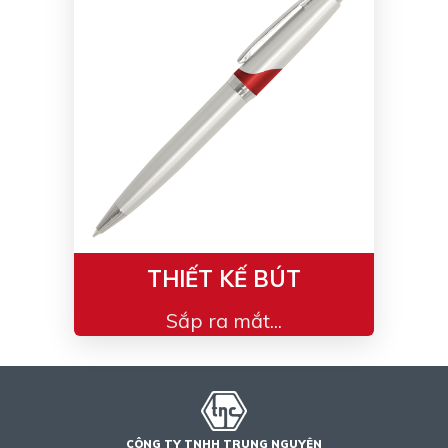
Bạc - Cam
Bạc - Đỏ
Đỏ - Bạc
Trong suốt
Đen - Trắng
Bạc - Đen
Nâu
Xanh Cốm
Xanh xám
Cà phê
Xanh dương - Đen
Đỏ nâu
Đen - Nơ
Bạc 1cm
THIẾT KẾ BÚT
Bạc 2cm
Bạc mini 1cm
Sắp ra mắt...
CÔNG TY TNHH TRUNG NGUYÊN