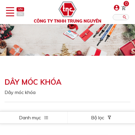
0
VN
EN
Danh sách sản phẩm
Hiển thị?:
12
16
20
Bút
Bật lửa
DÂY MÓC KHÓA
Đồ sứ quà tặng
Dây móc khóa
Bình/ca giữ nhiệt
Dây đeo & Phụ kiện
Danh mục
Bộ lọc
Dịch vụ in gia công