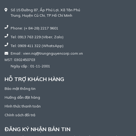
Số 15 Đường 87, Ấp Phú Lợi, Xã Tân Phú
Trung, Huyện Củ Chi, TP.Hồ Chí Minh
Phone: (+ 84-28) 2217 9601
Tel: 0913 763 229 (Viber, Zalo)
Tel: 0909 411 322 (WhatsApp)
Email : vien.nq@trungnguyencorp.com.vn
MST: 0302450703
Ngày cấp : 01-11-2001
HỖ TRỢ KHÁCH HÀNG
Bảo mật thông tin
Hướng dẫn đặt hàng
Hình thức thanh toán
Chính sách đổi trả
ĐĂNG KÝ NHẬN BẢN TIN