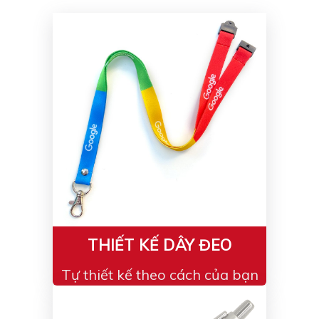
Màu sắc
Đỏ
Đen
Xanh ngọc
Xanh lá
Cam
Vàng
Hồng
Tím
Bạc
Vàng Gold
Xanh dương
Xám
Xanh lục
Vàng kem
Trắng
Bạc - Bạc
Xanh dương - Bạc
Xanh lá - Bạc
THIẾT KẾ DÂY ĐEO
Xám - Bạc
Cam - Bạc
Tự thiết kế theo cách của bạn
Tím - Bạc
Đỏ - Bạc
Bạc - Xanh dương
Bạc - Xanh lá