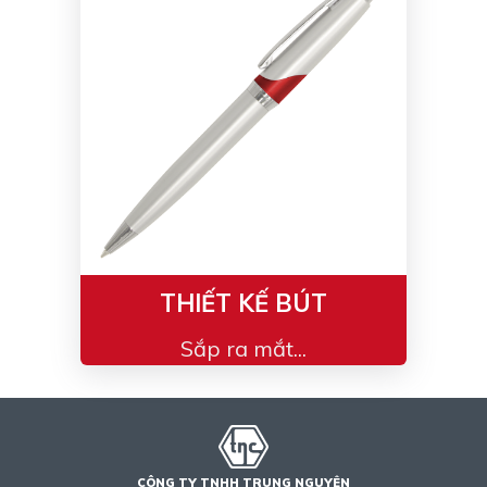
Bạc - Cam
Bạc - Đỏ
Đỏ - Bạc
Trong suốt
Đen - Trắng
Bạc - Đen
Nâu
Xanh Cốm
Xanh xám
Cà phê
Xanh dương - Đen
Đỏ nâu
Đen - Nơ
Bạc 1cm
THIẾT KẾ BÚT
Bạc 2cm
Bạc mini 1cm
Sắp ra mắt...
CÔNG TY TNHH TRUNG NGUYÊN