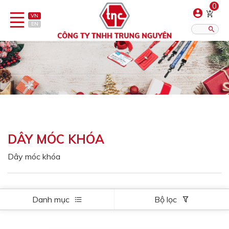
0
VN
EN
Danh sách sản phẩm
Hiển thị?:
12
16
20
Bút
Bật lửa
DÂY MÓC KHÓA
Đồ sứ quà tặng
Dây móc khóa
Bình/ca giữ nhiệt
Dây đeo & Phụ kiện
Danh mục
Bộ lọc
Dịch vụ in gia công