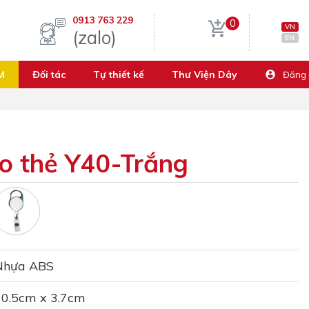
0913 763 229
0
VN
(zalo)
EN
M
Đối tác
Tự thiết kế
Thư Viện Dây
Đăng
o thẻ Y40-Trắng
Nhựa ABS
10.5cm x 3.7cm