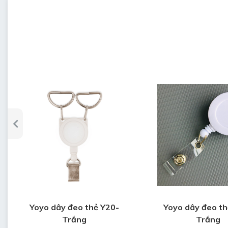
• In lên mặt trước và sau Yoyo theo y
• Thời gian làm mẫu Yoyo dây đeo th
• Thời gian làm hàng: 5 ngày sau duy
• Bảo hành: 3 tháng khi chưa sử dụn
• Bảo quản: lưu kho nơi khô ráo, thoá
Yoyo dây đeo thẻ Y20-
Yoyo dây đeo th
Trắng
Trắng