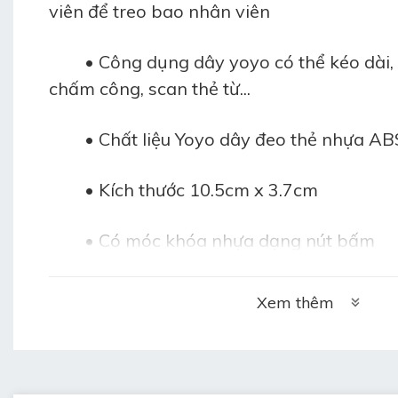
viên để treo bao nhân viên
• Công dụng dây yoyo có thể kéo dài, t
chấm công, scan thẻ từ...
• Chất liệu Yoyo dây đeo thẻ nhựa AB
• Kích thước 10.5cm x 3.7cm
• Có móc khóa nhựa dạng nút bấm
 	• Có khoen tam giác bằng kim loại
Xem thêm
• Có móc khóa hình vuốt đại bàng bằn
Yoyo