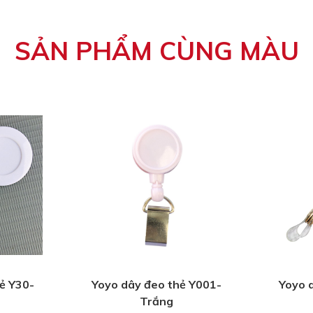
êu cầu
SẢN PHẨM CÙNG MÀU
ẻ: 4 ngày
ệt mẫu
g mà bị hỏng
ng mát.
ẻ Y30-
Yoyo dây đeo thẻ Y001-
Yoyo 
Trắng