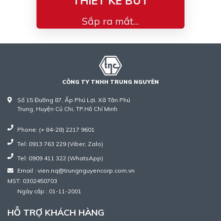
THIẾT KẾ BÚT
Sắp ra mắt...
CÔNG TY TNHH TRUNG NGUYÊN
Số 15 Đường 87, Ấp Phú Lợi, Xã Tân Phú
Trung, Huyện Củ Chi, TP.Hồ Chí Minh
Phone: (+ 84-28) 2217 9601
Tel: 0913 763 229 (Viber, Zalo)
Tel: 0909 411 322 (WhatsApp)
Email : vien.nq@trungnguyencorp.com.vn
MST: 0302450703
Ngày cấp : 01-11-2001
HỖ TRỢ KHÁCH HÀNG