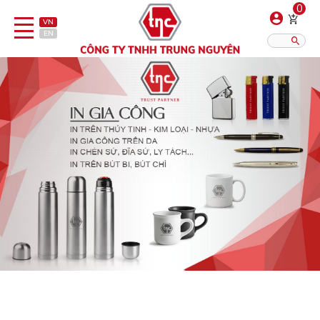
0
VN
EN
Danh sách sản phẩm
Hiển thị?:
12
16
20
Bút
Bật lửa
Đồ sứ quà tặng
Bình/ca giữ nhiệt
Dây đeo & Phụ kiện
Dịch vụ in gia công