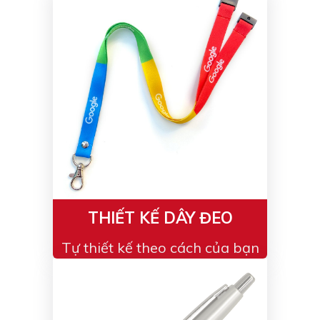
Bạc - Cam
Bạc - Đỏ
Đỏ - Bạc
Trong suốt
Đen - Trắng
Bạc - Đen
Nâu
Xanh Cốm
Xanh xám
Cà phê
Xanh dương - Đen
Đỏ nâu
Đen - Nơ
Bạc 1cm
Bạc 2cm
Bạc mini 1cm
THIẾT KẾ DÂY ĐEO
Tự thiết kế theo cách của bạn