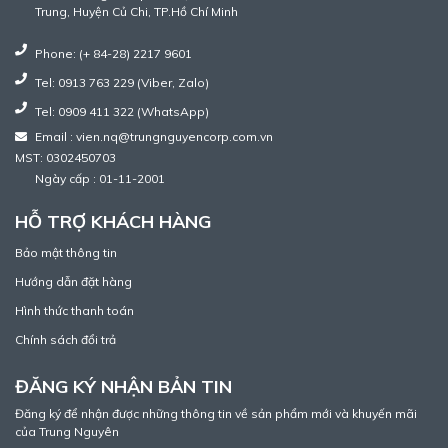
Trung, Huyện Củ Chi, TP.Hồ Chí Minh
Phone: (+ 84-28) 2217 9601
Tel: 0913 763 229 (Viber, Zalo)
Tel: 0909 411 322 (WhatsApp)
Email : vien.nq@trungnguyencorp.com.vn
MST: 0302450703
Ngày cấp : 01-11-2001
HỖ TRỢ KHÁCH HÀNG
Bảo mật thông tin
Hướng dẫn đặt hàng
Hình thức thanh toán
Chính sách đổi trả
ĐĂNG KÝ NHẬN BẢN TIN
Đăng ký để nhận được những thông tin về sản phẩm mới và khuyến mãi
của Trung Nguyên