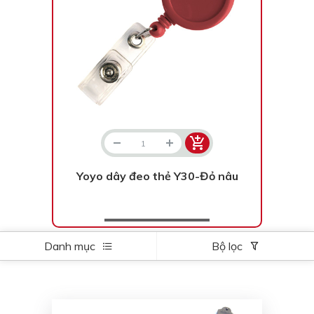
Màu sắc
Đỏ
Đen
Xanh ngọc
Xanh lá
Cam
Vàng
Hồng
Tím
Bạc
Vàng Gold
Xanh dương
Xám
Yoyo dây đeo thẻ Y30-Đỏ nâu
Xanh lục
Vàng kem
Trắng
Bạc - Bạc
Xanh dương - Bạc
Xanh lá - Bạc
Danh mục
Bộ lọc
Xám - Bạc
Cam - Bạc
Tím - Bạc
Đỏ - Bạc
Bạc - Xanh dương
Bạc - Xanh lá