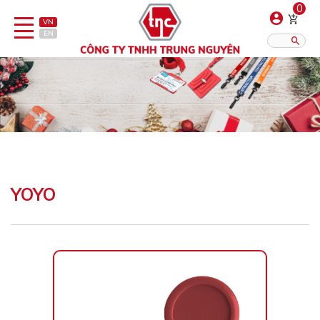
0
VN
EN
Danh sách sản phẩm
Hiển thị?:
12
16
20
Bút
Bật lửa
YOYO
Đồ sứ quà tặng
Bình/ca giữ nhiệt
Dây đeo & Phụ kiện
Dịch vụ in gia công