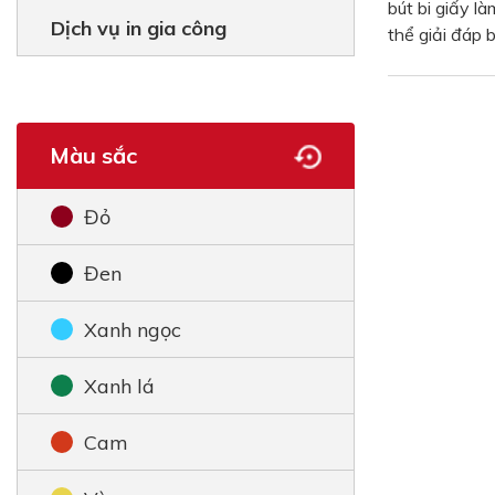
bút bi giấy l
Dịch vụ in gia công
thể giải đáp 
Màu sắc
Đỏ
Đen
Xanh ngọc
Xanh lá
Cam