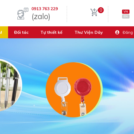
0913 763 229
0
VN
(zalo)
EN
M
Đối tác
Tự thiết kế
Thư Viện Dây
Đăng