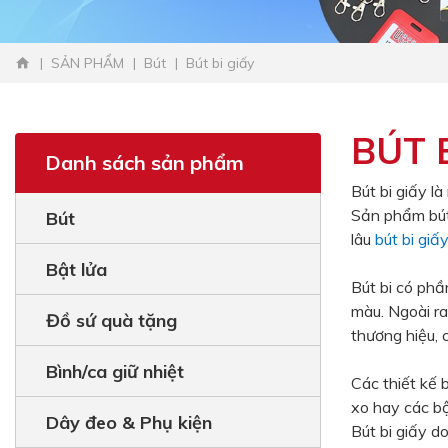
SẢN PHẨM
Bút
Bút bi giấy
BÚT 
Danh sách sản phẩm
Bút bi giấy l
Sản phẩm bút 
Bút
lâu
bút bi giấ
Bật lửa
Bút bi có phầ
màu. Ngoài ra
Đồ sứ quà tặng
thương hiệu, c
Bình/ca giữ nhiệt
Các thiết kế b
xo hay các bộ
Dây đeo & Phụ kiện
Bút bi giấy 