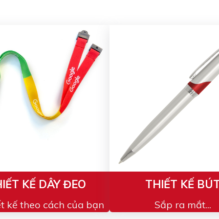
IẾT KẾ DÂY ĐEO
THIẾT KẾ BÚ
ết kế theo cách của bạn
Sắp ra mắt...