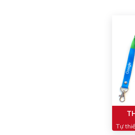
TH
Tự thi