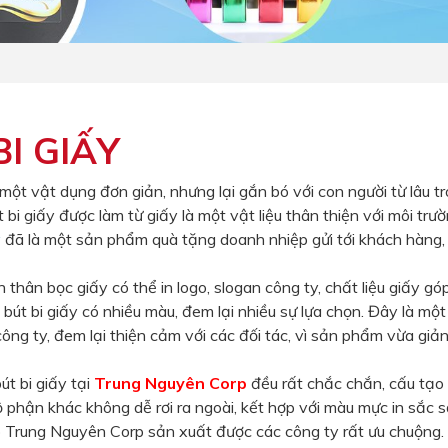
BI GIẤY
à một vật dụng đơn giản, nhưng lại gắn bó với con người từ lâu tr
bi giấy được làm từ giấy là một vật liệu thân thiện với môi trư
y
đã là một sản phẩm quà tặng doanh nhiệp gửi tới khách hàng, 
n thân bọc giấy có thể in logo, slogan công ty, chất liệu giấy 
 bút bi giấy có nhiều màu, đem lại nhiều sự lựa chọn. Đây là m
ông ty, đem lại thiện cảm với các đối tác, vì sản phẩm vừa giản d
út bi giấy tại
Trung Nguyên Corp
đều rất chắc chắn, cấu tạo 
 phận khác không dễ rơi ra ngoài, kết hợp với màu mực in sắc 
do Trung Nguyên Corp sản xuất được các công ty rất ưu chuộng