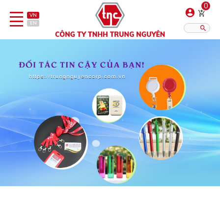
0
VN
EN
Danh sách sản phẩm
Hiển thị?:
12
16
20
Bút
Bật lửa
Đồ sứ quà tặng
Bình/ca giữ nhiệt
Dây đeo & Phụ kiện
Dịch vụ in gia công