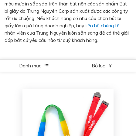
màu mực in sắc sảo trên thân bút nên các sản phẩm Bút
Bạc - Cam
Bạc - Đỏ
bi giấy do Trung Nguyên Corp sản xuất được các công ty
rất ưu chuộng. Nếu khách hang có nhu cầu chọn bút bi
Đỏ - Bạc
Trong suốt
giấy làm quà tặng doanh nghiệp, hãy
liên hệ chúng tôi
,
Đen - Trắng
Bạc - Đen
nhân viên của Trung Nguyên luôn sẵn sàng để có thể giải
đáp bất cứ yêu cầu nào từ quý khách hàng.
Nâu
Xanh Cốm
Xanh xám
Cà phê
Xanh dương - Đen
Đỏ nâu
Danh mục
Bộ lọc
Đen - Nơ
Bạc 1cm
Bạc 2cm
Bạc mini 1cm