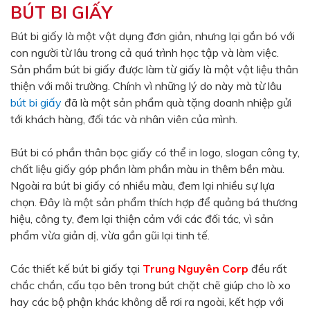
BÚT BI GIẤY
Màu sắc
Đỏ
Đen
Bút bi giấy là một vật dụng đơn giản, nhưng lại gắn bó với
con người từ lâu trong cả quá trình học tập và làm việc.
Xanh ngọc
Xanh lá
Sản phẩm bút bi giấy được làm từ giấy là một vật liệu thân
Cam
Vàng
thiện với môi trường. Chính vì những lý do này mà từ lâu
bút bi giấy
đã là một sản phẩm quà tặng doanh nhiệp gửi
Hồng
Tím
tới khách hàng, đối tác và nhân viên của mình.
Bạc
Vàng Gold
Bút bi có phần thân bọc giấy có thể in logo, slogan công ty,
Xanh dương
Xám
chất liệu giấy góp phần làm phần màu in thêm bền màu.
Xanh lục
Vàng kem
Ngoài ra bút bi giấy có nhiều màu, đem lại nhiều sự lựa
chọn. Đây là một sản phẩm thích hợp để quảng bá thương
Trắng
Bạc - Bạc
hiệu, công ty, đem lại thiện cảm với các đối tác, vì sản
Xanh dương - Bạc
Xanh lá - Bạc
phẩm vừa giản dị, vừa gần gũi lại tinh tế.
Xám - Bạc
Cam - Bạc
Các thiết kế bút bi giấy tại
Trung Nguyên Corp
đều rất
Tím - Bạc
Đỏ - Bạc
chắc chắn, cấu tạo bên trong bút chặt chẽ giúp cho lò xo
hay các bộ phận khác không dễ rơi ra ngoài, kết hợp với
Bạc - Xanh dương
Bạc - Xanh lá