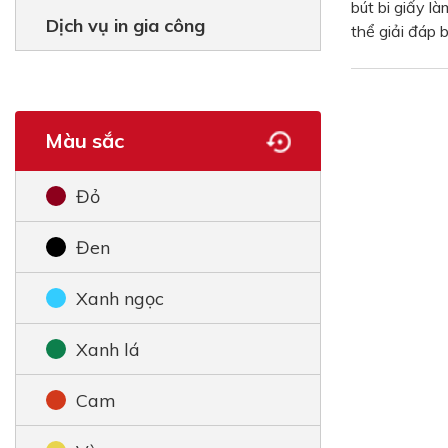
bút bi giấy l
Dịch vụ in gia công
thể giải đáp 
Màu sắc
Đỏ
Đen
Xanh ngọc
Xanh lá
Cam