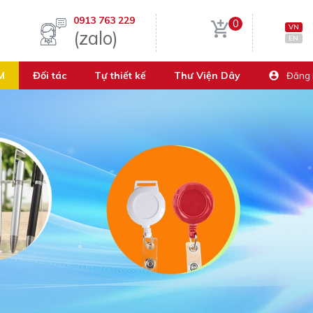
0913 763 229
0
VN
(zalo)
EN
M
Đối tác
Tự thiết kế
Thư Viện Dây
Đăng