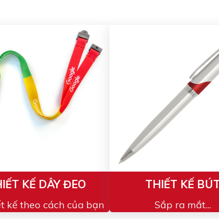
IẾT KẾ DÂY ĐEO
THIẾT KẾ BÚ
ết kế theo cách của bạn
Sắp ra mắt...