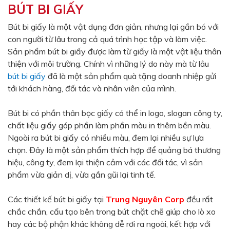
BÚT BI GIẤY
Màu sắc
Đỏ
Đen
Bút bi giấy là một vật dụng đơn giản, nhưng lại gắn bó với
con người từ lâu trong cả quá trình học tập và làm việc.
Xanh ngọc
Xanh lá
Sản phẩm bút bi giấy được làm từ giấy là một vật liệu thân
Cam
Vàng
thiện với môi trường. Chính vì những lý do này mà từ lâu
bút bi giấy
đã là một sản phẩm quà tặng doanh nhiệp gửi
Hồng
Tím
tới khách hàng, đối tác và nhân viên của mình.
Bạc
Vàng Gold
Bút bi có phần thân bọc giấy có thể in logo, slogan công ty,
Xanh dương
Xám
chất liệu giấy góp phần làm phần màu in thêm bền màu.
Xanh lục
Vàng kem
Ngoài ra bút bi giấy có nhiều màu, đem lại nhiều sự lựa
chọn. Đây là một sản phẩm thích hợp để quảng bá thương
Trắng
Bạc - Bạc
hiệu, công ty, đem lại thiện cảm với các đối tác, vì sản
Xanh dương - Bạc
Xanh lá - Bạc
phẩm vừa giản dị, vừa gần gũi lại tinh tế.
Xám - Bạc
Cam - Bạc
Các thiết kế bút bi giấy tại
Trung Nguyên Corp
đều rất
Tím - Bạc
Đỏ - Bạc
chắc chắn, cấu tạo bên trong bút chặt chẽ giúp cho lò xo
hay các bộ phận khác không dễ rơi ra ngoài, kết hợp với
Bạc - Xanh dương
Bạc - Xanh lá