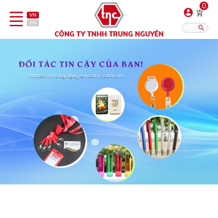
0
VN
EN
Danh sách sản phẩm
Hiển thị?:
12
16
20
Bút
Bật lửa
Đồ sứ quà tặng
Bình/ca giữ nhiệt
Dây đeo & Phụ kiện
Dịch vụ in gia công