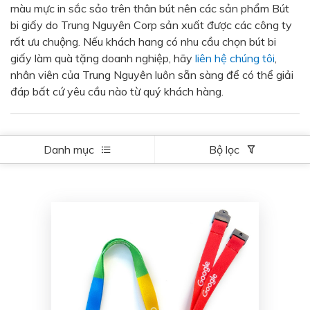
màu mực in sắc sảo trên thân bút nên các sản phẩm Bút
Bạc - Cam
Bạc - Đỏ
bi giấy do Trung Nguyên Corp sản xuất được các công ty
rất ưu chuộng. Nếu khách hang có nhu cầu chọn bút bi
Đỏ - Bạc
Trong suốt
giấy làm quà tặng doanh nghiệp, hãy
liên hệ chúng tôi
,
Đen - Trắng
Bạc - Đen
nhân viên của Trung Nguyên luôn sẵn sàng để có thể giải
đáp bất cứ yêu cầu nào từ quý khách hàng.
Nâu
Xanh Cốm
Xanh xám
Cà phê
Xanh dương - Đen
Đỏ nâu
Danh mục
Bộ lọc
Đen - Nơ
Bạc 1cm
Bạc 2cm
Bạc mini 1cm