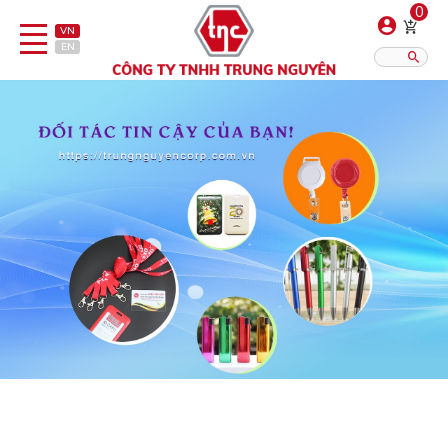
0
VN
EN
Danh sách sản phẩm
Hiển thị?:
12
16
20
Bút
Bật lửa
Đồ sứ quà tặng
Bình/ca giữ nhiệt
Dây đeo & Phụ kiện
Dịch vụ in gia công