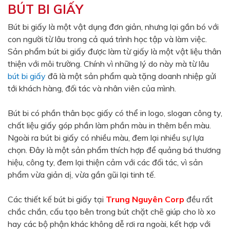
BÚT BI GIẤY
Màu sắc
Đỏ
Đen
Bút bi giấy là một vật dụng đơn giản, nhưng lại gắn bó với
con người từ lâu trong cả quá trình học tập và làm việc.
Xanh ngọc
Xanh lá
Sản phẩm bút bi giấy được làm từ giấy là một vật liệu thân
Cam
Vàng
thiện với môi trường. Chính vì những lý do này mà từ lâu
bút bi giấy
đã là một sản phẩm quà tặng doanh nhiệp gửi
Hồng
Tím
tới khách hàng, đối tác và nhân viên của mình.
Bạc
Vàng Gold
Bút bi có phần thân bọc giấy có thể in logo, slogan công ty,
Xanh dương
Xám
chất liệu giấy góp phần làm phần màu in thêm bền màu.
Xanh lục
Vàng kem
Ngoài ra bút bi giấy có nhiều màu, đem lại nhiều sự lựa
chọn. Đây là một sản phẩm thích hợp để quảng bá thương
Trắng
Bạc - Bạc
hiệu, công ty, đem lại thiện cảm với các đối tác, vì sản
Xanh dương - Bạc
Xanh lá - Bạc
phẩm vừa giản dị, vừa gần gũi lại tinh tế.
Xám - Bạc
Cam - Bạc
Các thiết kế bút bi giấy tại
Trung Nguyên Corp
đều rất
Tím - Bạc
Đỏ - Bạc
chắc chắn, cấu tạo bên trong bút chặt chẽ giúp cho lò xo
hay các bộ phận khác không dễ rơi ra ngoài, kết hợp với
Bạc - Xanh dương
Bạc - Xanh lá