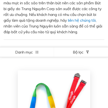
màu mực in sắc sảo trên thân bút nên các sản phẩm Bút
Bạc - Cam
Bạc - Đỏ
bi giấy do Trung Nguyên Corp sản xuất được các công ty
rất ưu chuộng. Nếu khách hang có nhu cầu chọn bút bi
Đỏ - Bạc
Trong suốt
giấy làm quà tặng doanh nghiệp, hãy
liên hệ chúng tôi
,
Đen - Trắng
Bạc - Đen
nhân viên của Trung Nguyên luôn sẵn sàng để có thể giải
đáp bất cứ yêu cầu nào từ quý khách hàng.
Nâu
Xanh Cốm
Xanh xám
Cà phê
Xanh dương - Đen
Đỏ nâu
Danh mục
Bộ lọc
Đen - Nơ
Bạc 1cm
Bạc 2cm
Bạc mini 1cm