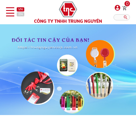
0
VN
EN
Danh sách sản phẩm
Hiển thị?:
12
16
20
Bút
Bật lửa
Đồ sứ quà tặng
Bình/ca giữ nhiệt
Dây đeo & Phụ kiện
Dịch vụ in gia công