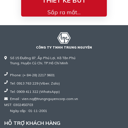
THIẾT KẾ BÚT
Sắp ra mắt...
CÔNG TY TNHH TRUNG NGUYÊN
Số 15 Đường 87, Ấp Phú Lợi, Xã Tân Phú
Trung, Huyện Củ Chi, TP.Hồ Chí Minh
Phone: (+ 84-28) 2217 9601
Tel: 0913 763 229 (Viber, Zalo)
Tel: 0909 411 322 (WhatsApp)
Email : vien.nq@trungnguyencorp.com.vn
MST: 0302450703
Ngày cấp : 01-11-2001
HỖ TRỢ KHÁCH HÀNG