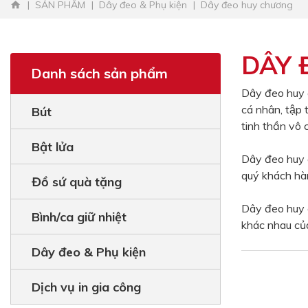
SẢN PHẨM
Dây đeo & Phụ kiện
Dây đeo huy chương
DÂY 
Danh sách sản phẩm
Dây đeo huy ch
cá nhân, tập 
Bút
tinh thần vô c
Bật lửa
Dây đeo huy 
quý khách hà
Đồ sứ quà tặng
Dây đeo huy chư
Bình/ca giữ nhiệt
khác nhau củ
Dây đeo & Phụ kiện
Dịch vụ in gia công