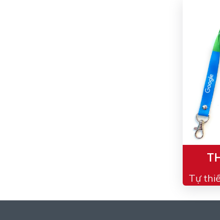
TH
Tự thi