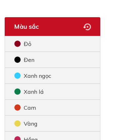
Màu sắc
Đỏ
Đen
Xanh ngọc
Xanh lá
Cam
Vàng
Hồng