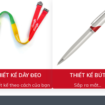
IẾT KẾ DÂY ĐEO
THIẾT KẾ BÚ
ết kế theo cách của bạn
Sắp ra mắt...