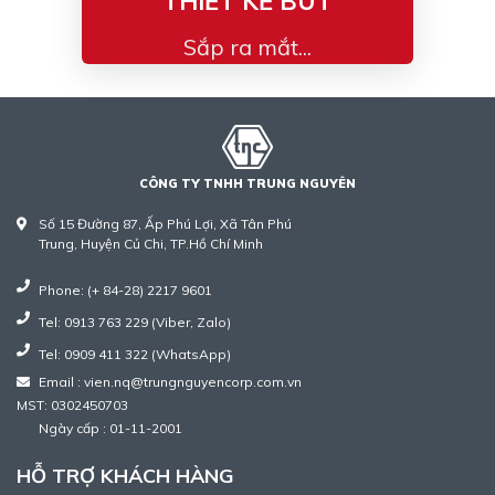
THIẾT KẾ BÚT
Sắp ra mắt...
CÔNG TY TNHH TRUNG NGUYÊN
Số 15 Đường 87, Ấp Phú Lợi, Xã Tân Phú
Trung, Huyện Củ Chi, TP.Hồ Chí Minh
Phone: (+ 84-28) 2217 9601
Tel: 0913 763 229 (Viber, Zalo)
Tel: 0909 411 322 (WhatsApp)
Email : vien.nq@trungnguyencorp.com.vn
MST: 0302450703
Ngày cấp : 01-11-2001
HỖ TRỢ KHÁCH HÀNG