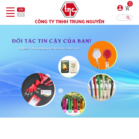
0
VN
EN
Danh sách sản phẩm
Hiển thị?:
12
16
20
Bút
Bật lửa
Đồ sứ quà tặng
Bình/ca giữ nhiệt
Dây đeo & Phụ kiện
Dịch vụ in gia công