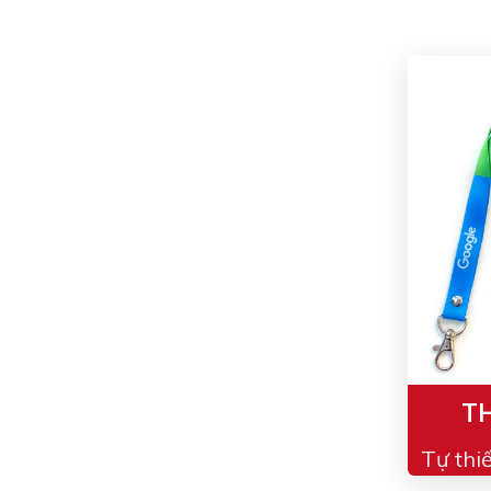
TH
Tự thi