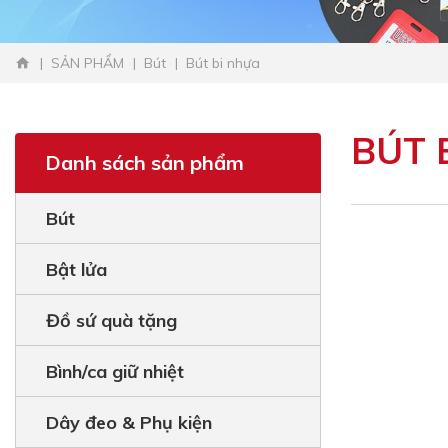
SẢN PHẨM
Bút
Bút bi nhựa
BÚT 
Danh sách sản phẩm
Bút
Bật lửa
Đồ sứ quà tặng
Bình/ca giữ nhiệt
Dây đeo & Phụ kiện