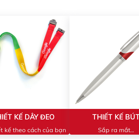
IẾT KẾ DÂY ĐEO
THIẾT KẾ BÚ
ết kế theo cách của bạn
Sắp ra mắt...