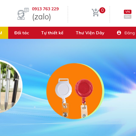
0913 763 229
0
VN
(zalo)
EN
M
Đối tác
Tự thiết kế
Thư Viện Dây
Đăng