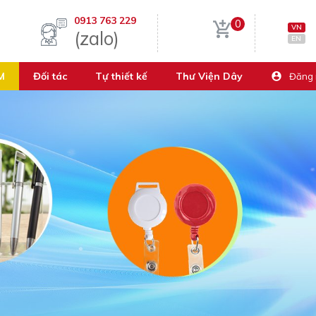
0913 763 229
0
VN
(zalo)
EN
M
Đối tác
Tự thiết kế
Thư Viện Dây
Đăng