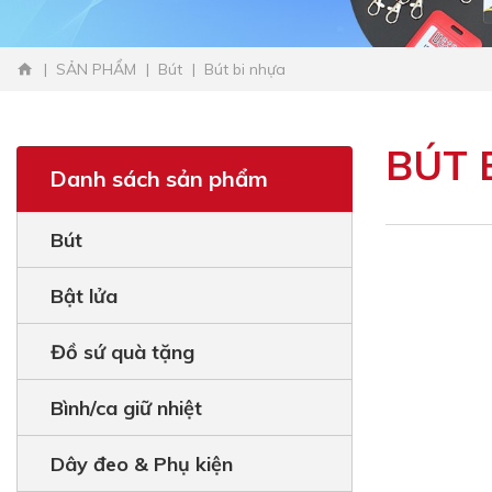
SẢN PHẨM
Bút
Bút bi nhựa
BÚT 
Danh sách sản phẩm
Bút
Bật lửa
Đồ sứ quà tặng
Bình/ca giữ nhiệt
Dây đeo & Phụ kiện