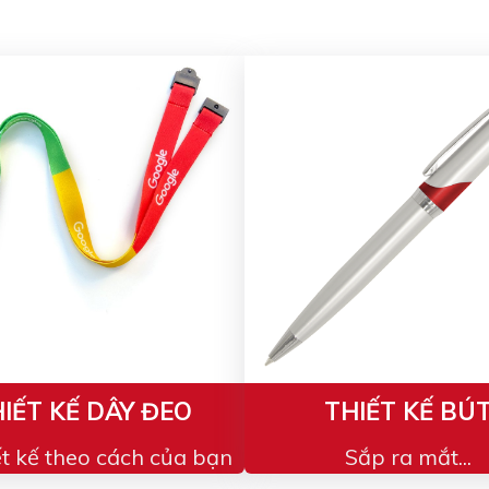
IẾT KẾ DÂY ĐEO
THIẾT KẾ BÚ
ết kế theo cách của bạn
Sắp ra mắt...