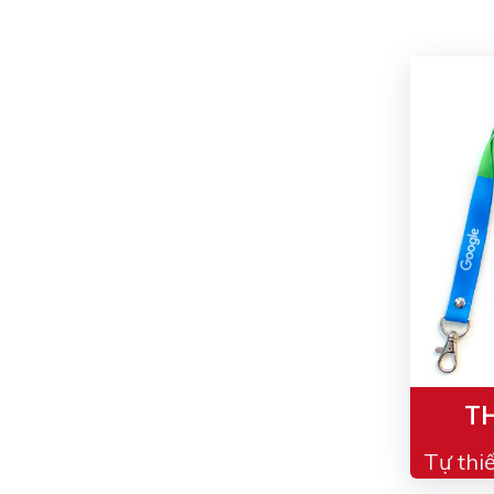
TH
Tự thi