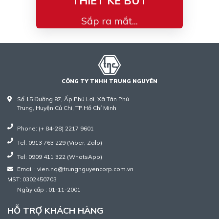
THIẾT KẾ BÚT
Sắp ra mắt...
CÔNG TY TNHH TRUNG NGUYÊN
Số 15 Đường 87, Ấp Phú Lợi, Xã Tân Phú
Trung, Huyện Củ Chi, TP.Hồ Chí Minh
Phone: (+ 84-28) 2217 9601
Tel: 0913 763 229 (Viber, Zalo)
Tel: 0909 411 322 (WhatsApp)
Email : vien.nq@trungnguyencorp.com.vn
MST: 0302450703
Ngày cấp : 01-11-2001
HỖ TRỢ KHÁCH HÀNG