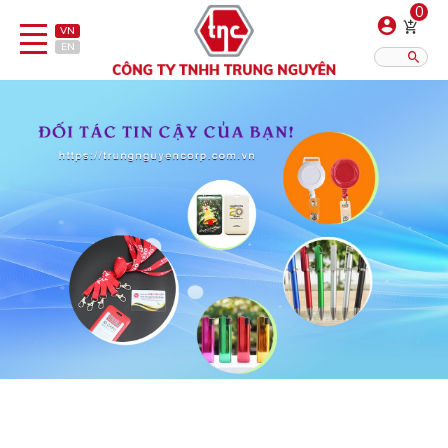
0
VN
EN
Danh sách sản phẩm
Hiển thị?:
12
16
20
Bút
Bật lửa
Đồ sứ quà tặng
Bình/ca giữ nhiệt
Dây đeo & Phụ kiện
Dịch vụ in gia công