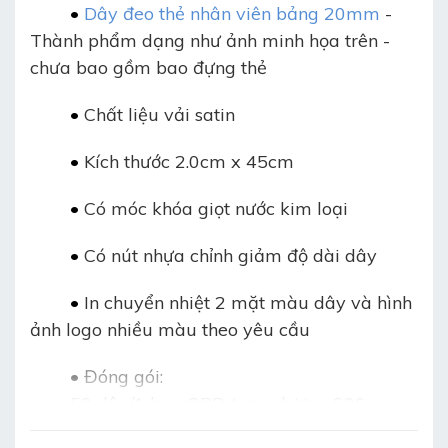
•
D
ây đeo thẻ nhân viên bảng 20mm
-
Thành phẩm dạng như ảnh minh họa trên -
chưa bao gồm bao đựng thẻ
•
Chất liệu vải satin
•
Kích thước 2.0cm x 45cm
•
Có móc khóa giọt nước kim loại
•
Có nút nhựa chỉnh giảm độ dài dây
•
In chuyển nhiệt 2 mặt màu dây và hình
ảnh logo nhiều màu theo yêu cầu
•
Đóng gói:
50 dây/1 bao OPP: trọng lượng 980g
20 bao/thùng carton/1000 dây: