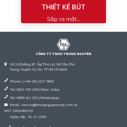
THIẾT KẾ BÚT
Sắp ra mắt...
CÔNG TY TNHH TRUNG NGUYÊN
Số 15 Đường 87, Ấp Phú Lợi, Xã Tân Phú
Trung, Huyện Củ Chi, TP.Hồ Chí Minh
Phone: (+ 84-28) 2217 9601
Tel: 0913 763 229 (Viber, Zalo)
Tel: 0909 411 322 (WhatsApp)
Email : vien.nq@trungnguyencorp.com.vn
MST: 0302450703
Ngày cấp : 01-11-2001