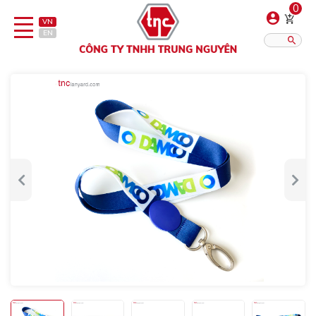
0
VN
EN