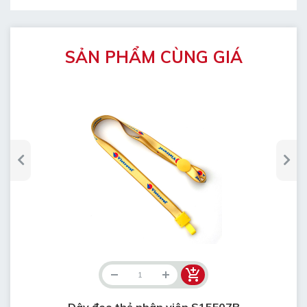
SẢN PHẨM CÙNG GIÁ
Dây đeo thẻ nhân viên S15F07B