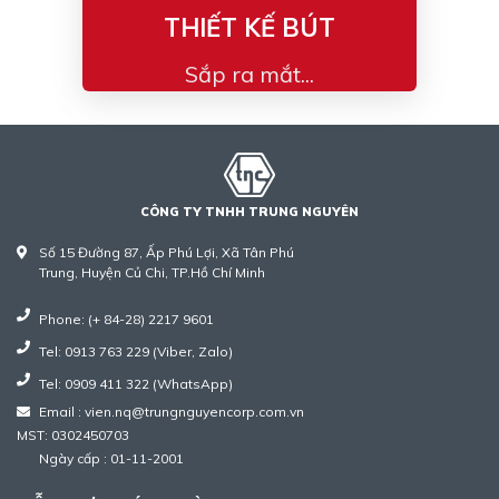
THIẾT KẾ BÚT
Sắp ra mắt...
CÔNG TY TNHH TRUNG NGUYÊN
Số 15 Đường 87, Ấp Phú Lợi, Xã Tân Phú
Trung, Huyện Củ Chi, TP.Hồ Chí Minh
Phone: (+ 84-28) 2217 9601
Tel: 0913 763 229 (Viber, Zalo)
Tel: 0909 411 322 (WhatsApp)
Email : vien.nq@trungnguyencorp.com.vn
MST: 0302450703
Ngày cấp : 01-11-2001