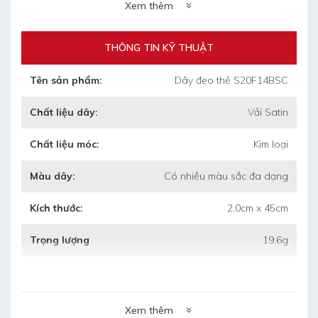
+ Trọng lượng 1 thùng: 20.6kg
Xem thêm
+ Kích thước thùng: 55cm x 35cm x 35cm
(dài/rộng/cao)
THÔNG TIN KỸ THUẬT
Tên sản phẩm:
Dây đeo thẻ S20F14BSC
•
Thời gian làm mẫu: 4 ngày
Chất liệu dây:
Vải Satin
•
Thời gian làm hàng: 5 ngày sau duyệt
Chất liệu móc:
Kim loại
mẫu
Màu dây:
Có nhiều màu sắc đa dạng
•
Bảo hành: 3 tháng khi chưa sử dụng mà
bị hỏng
Kích thước:
2.0cm x 45cm
•
Bảo quản: lưu kho nơi khô ráo, thoáng
Trọng lượng
19.6g
mát.
Xem thêm