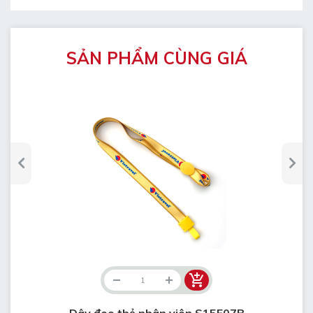
SẢN PHẨM CÙNG GIÁ
Dây đeo thẻ nhân viên S15F07B