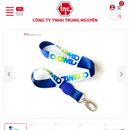
0
VN
EN