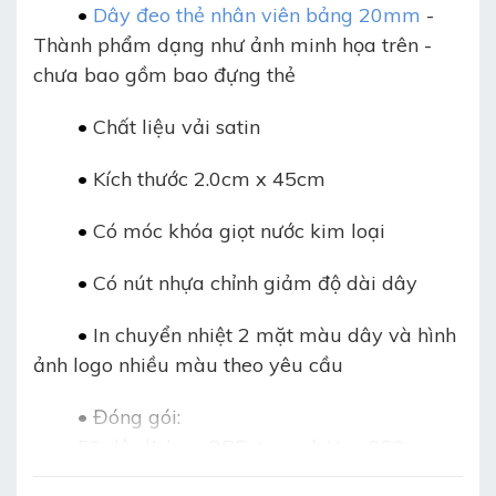
•
D
ây đeo thẻ nhân viên bảng 20mm
-
Thành phẩm dạng như ảnh minh họa trên -
chưa bao gồm bao đựng thẻ
•
Chất liệu vải satin
•
Kích thước 2.0cm x 45cm
•
Có móc khóa giọt nước kim loại
•
Có nút nhựa chỉnh giảm độ dài dây
•
In chuyển nhiệt 2 mặt màu dây và hình
ảnh logo nhiều màu theo yêu cầu
•
Đóng gói:
50 dây/1 bao OPP: trọng lượng 980g
20 bao/thùng carton/1000 dây: