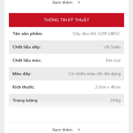
+ Trọng lượng 1 thùng: 20.6kg
Xem thêm
+ Kích thước thùng: 55cm x 35cm x 35cm
(dài/rộng/cao)
THÔNG TIN KỸ THUẬT
Tên sản phẩm:
Dây đeo thẻ S20F14BSC
•
Thời gian làm mẫu: 4 ngày
Chất liệu dây:
Vải Satin
•
Thời gian làm hàng: 5 ngày sau duyệt
Chất liệu móc:
Kim loại
mẫu
Màu dây:
Có nhiều màu sắc đa dạng
•
Bảo hành: 3 tháng khi chưa sử dụng mà
bị hỏng
Kích thước:
2.0cm x 45cm
•
Bảo quản: lưu kho nơi khô ráo, thoáng
Trọng lượng
19.6g
mát.
Xem thêm