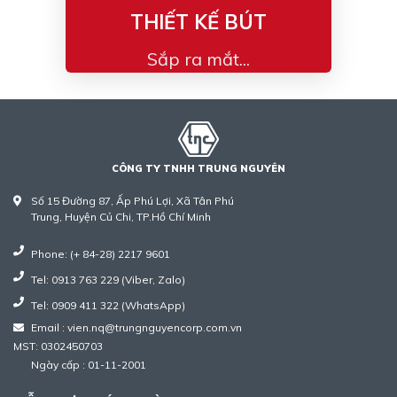
THIẾT KẾ BÚT
Sắp ra mắt...
CÔNG TY TNHH TRUNG NGUYÊN
Số 15 Đường 87, Ấp Phú Lợi, Xã Tân Phú
Trung, Huyện Củ Chi, TP.Hồ Chí Minh
Phone: (+ 84-28) 2217 9601
Tel: 0913 763 229 (Viber, Zalo)
Tel: 0909 411 322 (WhatsApp)
Email : vien.nq@trungnguyencorp.com.vn
MST: 0302450703
Ngày cấp : 01-11-2001