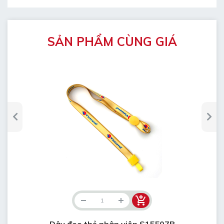
SẢN PHẨM CÙNG GIÁ
Dây đeo thẻ nhân viên S15F07B