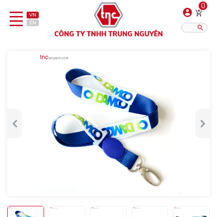
0
VN
EN