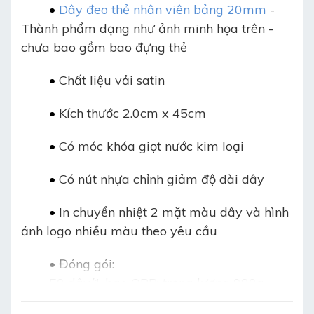
•
D
ây đeo thẻ nhân viên bảng 20mm
-
Thành phẩm dạng như ảnh minh họa trên -
chưa bao gồm bao đựng thẻ
•
Chất liệu vải satin
•
Kích thước 2.0cm x 45cm
•
Có móc khóa giọt nước kim loại
•
Có nút nhựa chỉnh giảm độ dài dây
•
In chuyển nhiệt 2 mặt màu dây và hình
ảnh logo nhiều màu theo yêu cầu
•
Đóng gói:
50 dây/1 bao OPP: trọng lượng 980g
20 bao/thùng carton/1000 dây: