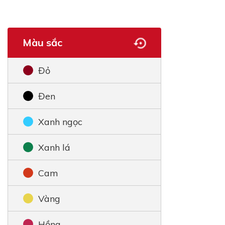
Màu sắc
Đỏ
Đen
Xanh ngọc
Xanh lá
Cam
Vàng
Hồng