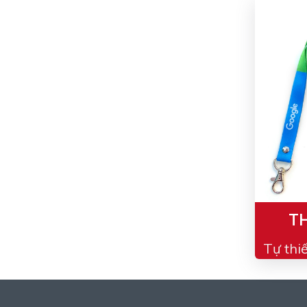
TH
Tự thi