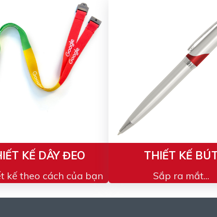
IẾT KẾ DÂY ĐEO
THIẾT KẾ BÚ
ết kế theo cách của bạn
Sắp ra mắt...