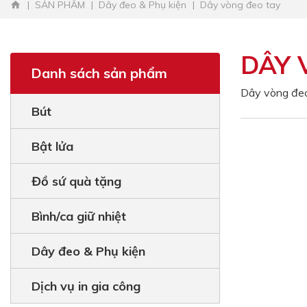
SẢN PHẨM
Dây đeo & Phụ kiện
Dây vòng đeo tay
DÂY 
Danh sách sản phẩm
Dây vòng đe
Bút
Bật lửa
Đồ sứ quà tặng
Bình/ca giữ nhiệt
Dây đeo & Phụ kiện
Dịch vụ in gia công