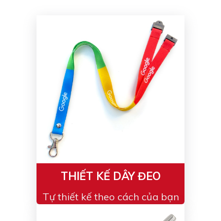
Bạc - Cam
Bạc - Đỏ
Đỏ - Bạc
Trong suốt
Đen - Trắng
Bạc - Đen
Nâu
Xanh Cốm
Xanh xám
Cà phê
Xanh dương - Đen
Đỏ nâu
Đen - Nơ
Bạc 1cm
Bạc 2cm
Bạc mini 1cm
THIẾT KẾ DÂY ĐEO
Tự thiết kế theo cách của bạn