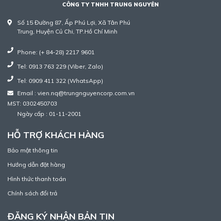
CÔNG TY TNHH TRUNG NGUYÊN
Số 15 Đường 87, Ấp Phú Lợi, Xã Tân Phú
Trung, Huyện Củ Chi, TP.Hồ Chí Minh
Phone: (+ 84-28) 2217 9601
Tel: 0913 763 229 (Viber, Zalo)
Tel: 0909 411 322 (WhatsApp)
Email : vien.nq@trungnguyencorp.com.vn
MST: 0302450703
Ngày cấp : 01-11-2001
HỖ TRỢ KHÁCH HÀNG
Bảo mật thông tin
Hướng dẫn đặt hàng
Hình thức thanh toán
Chính sách đổi trả
ĐĂNG KÝ NHẬN BẢN TIN