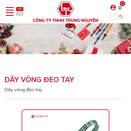
0
VN
EN
Danh sách sản phẩm
Hiển thị?:
12
16
20
Bút
Bật lửa
DÂY VÒNG ĐEO TAY
Đồ sứ quà tặng
Dây vòng đeo tay
Bình/ca giữ nhiệt
Dây đeo & Phụ kiện
Dịch vụ in gia công