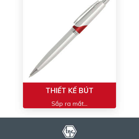
THIẾT KẾ BÚT
Sắp ra mắt...