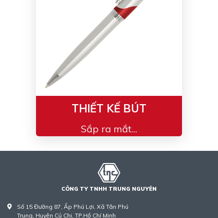
THIẾT KẾ BÚT
Sắp ra mắt...
CÔNG TY TNHH TRUNG NGUYÊN
Số 15 Đường 87, Ấp Phú Lợi, Xã Tân Phú
Trung, Huyện Củ Chi, TP.Hồ Chí Minh