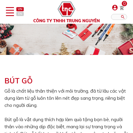
0
VN
EN
Danh sách sản phẩm
Hiển thị?:
12
16
20
Bút
Bật lửa
BÚT GỖ
Đồ sứ quà tặng
Gỗ là chất liệu thân thiện với môi trường, đã từ lâu các vật
dụng làm từ gỗ luôn tôn lên nét đẹp sang trọng, riêng biệt
Bình/ca giữ nhiệt
cho người dùng.
Dây đeo & Phụ kiện
Bút gỗ là vật dụng thích hợp làm quà tặng bạn bè, người
Dịch vụ in gia công
thân vào những dịp đặc biệt, mang lại sự trang trọng và