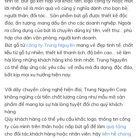
tinh tế. Bút gỗ kết hợp với khắc tên, logo công ty hoặc một
Màu sắc
lời nhắn sẽ là món quà vô cùng ý nghĩa dành cho bạn bè,
Đỏ
Đen
người thân, đối tác… Sản phẩm bút gỗ được thiết kế độc
đáo, ấn tượng, mang dấu ấn cho các doanh nghiệp. Ngoài
Xanh ngọc
Xanh lá
ra công dụng của bút là chuyên dùng ký tên, viết thư… phù
Cam
Vàng
hợp cho dân văn phòng, người kinh doanh.
Bút gỗ từ
công ty Trung Nguyên
mang vẻ đẹp tinh tế, chất
Hồng
Tím
liệu từ gỗ tự nhiên, thiết kế thanh lịch, độ bền cao… sẽ làm
Bạc
Vàng Gold
hài lòng những khách hàng khó tính nhất. Trung Nguyên
có thể đáp ứng các yêu cầu về mẫu mã đa dạng, độc đáo,
Xanh dương
Xám
bắt kịp mọi xu hướng hiện nay.
Xanh lục
Vàng kem
Với dây chuyền công nghệ hiện đaị, Trung Nguyên Corp
Trắng
Bạc - Bạc
không ngừng cải tiến chất lượng cũng như mẫu mã sản
Xanh dương - Bạc
Xanh lá - Bạc
phẩm để mang lại sự hài lòng tuyệt đối cho quý khách
hàng.
Xám - Bạc
Cam - Bạc
Qúy khách hàng có thể yêu cầu khắc logo, thông tin công
Tím - Bạc
Đỏ - Bạc
ty của mình trên thân hoặc nắp bút gỗ để làm
quà tặng
cho đối tác,khách hàng hoặc nhân viên, hãy
liên hệ chúng
Bạc - Xanh dương
Bạc - Xanh lá