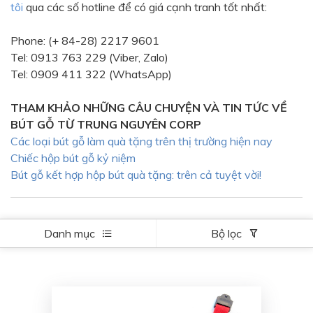
tôi
qua các số hotline để có giá cạnh tranh tốt nhất:
Bạc - Cam
Bạc - Đỏ
Phone: (+ 84-28) 2217 9601
Đỏ - Bạc
Trong suốt
Tel: 0913 763 229 (Viber, Zalo)
Đen - Trắng
Bạc - Đen
Tel: 0909 411 322 (WhatsApp)
Nâu
Xanh Cốm
THAM KHẢO NHỮNG CÂU CHUYỆN VÀ TIN TỨC VỀ
Xanh xám
Cà phê
BÚT GỖ TỪ TRUNG NGUYÊN CORP
Các loại bút gỗ làm quà tặng trên thị trường hiện nay
Xanh dương - Đen
Đỏ nâu
Chiếc hộp bút gỗ kỷ niệm
Đen - Nơ
Bạc 1cm
Bút gỗ kết hợp hộp bút quà tặng: trên cả tuyệt vời!
Bạc 2cm
Bạc mini 1cm
Danh mục
Bộ lọc