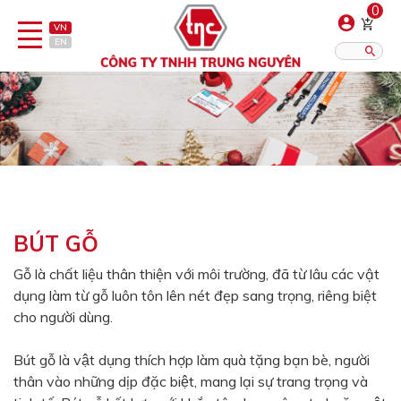
0
VN
EN
Danh sách sản phẩm
Hiển thị?:
12
16
20
Bút
Bật lửa
BÚT GỖ
Đồ sứ quà tặng
Gỗ là chất liệu thân thiện với môi trường, đã từ lâu các vật
dụng làm từ gỗ luôn tôn lên nét đẹp sang trọng, riêng biệt
Bình/ca giữ nhiệt
cho người dùng.
Dây đeo & Phụ kiện
Bút gỗ là vật dụng thích hợp làm quà tặng bạn bè, người
Dịch vụ in gia công
thân vào những dịp đặc biệt, mang lại sự trang trọng và