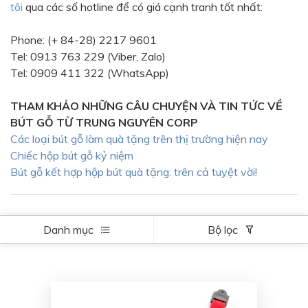
tôi
qua các số hotline để có giá cạnh tranh tốt nhất:
Bạc - Cam
Bạc - Đỏ
Phone: (+ 84-28) 2217 9601
Đỏ - Bạc
Trong suốt
Tel: 0913 763 229 (Viber, Zalo)
Đen - Trắng
Bạc - Đen
Tel: 0909 411 322 (WhatsApp)
Nâu
Xanh Cốm
THAM KHẢO NHỮNG CÂU CHUYỆN VÀ TIN TỨC VỀ
Xanh xám
Cà phê
BÚT GỖ TỪ TRUNG NGUYÊN CORP
Các loại bút gỗ làm quà tặng trên thị trường hiện nay
Xanh dương - Đen
Đỏ nâu
Chiếc hộp bút gỗ kỷ niệm
Đen - Nơ
Bạc 1cm
Bút gỗ kết hợp hộp bút quà tặng: trên cả tuyệt vời!
Bạc 2cm
Bạc mini 1cm
Danh mục
Bộ lọc