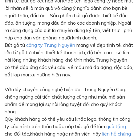
tinh tế. Bút gỗ kết hợp với khắc tên, logo công ty hoặc một
Màu sắc
lời nhắn sẽ là món quà vô cùng ý nghĩa dành cho bạn bè,
Đỏ
Đen
người thân, đối tác… Sản phẩm bút gỗ được thiết kế độc
đáo, ấn tượng, mang dấu ấn cho các doanh nghiệp. Ngoài
Xanh ngọc
Xanh lá
ra công dụng của bút là chuyên dùng ký tên, viết thư… phù
Cam
Vàng
hợp cho dân văn phòng, người kinh doanh.
Bút gỗ từ
công ty Trung Nguyên
mang vẻ đẹp tinh tế, chất
Hồng
Tím
liệu từ gỗ tự nhiên, thiết kế thanh lịch, độ bền cao… sẽ làm
Bạc
Vàng Gold
hài lòng những khách hàng khó tính nhất. Trung Nguyên
có thể đáp ứng các yêu cầu về mẫu mã đa dạng, độc đáo,
Xanh dương
Xám
bắt kịp mọi xu hướng hiện nay.
Xanh lục
Vàng kem
Với dây chuyền công nghệ hiện đaị, Trung Nguyên Corp
Trắng
Bạc - Bạc
không ngừng cải tiến chất lượng cũng như mẫu mã sản
Xanh dương - Bạc
Xanh lá - Bạc
phẩm để mang lại sự hài lòng tuyệt đối cho quý khách
hàng.
Xám - Bạc
Cam - Bạc
Qúy khách hàng có thể yêu cầu khắc logo, thông tin công
Tím - Bạc
Đỏ - Bạc
ty của mình trên thân hoặc nắp bút gỗ để làm
quà tặng
cho đối tác,khách hàng hoặc nhân viên, hãy
liên hệ chúng
Bạc - Xanh dương
Bạc - Xanh lá