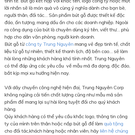
tinh tế. Bút gỗ kết hợp với khắc tên, logo công ty hoặc một
Màu sắc
lời nhắn sẽ là món quà vô cùng ý nghĩa dành cho bạn bè,
Đỏ
Đen
người thân, đối tác… Sản phẩm bút gỗ được thiết kế độc
đáo, ấn tượng, mang dấu ấn cho các doanh nghiệp. Ngoài
Xanh ngọc
Xanh lá
ra công dụng của bút là chuyên dùng ký tên, viết thư… phù
Cam
Vàng
hợp cho dân văn phòng, người kinh doanh.
Bút gỗ từ
công ty Trung Nguyên
mang vẻ đẹp tinh tế, chất
Hồng
Tím
liệu từ gỗ tự nhiên, thiết kế thanh lịch, độ bền cao… sẽ làm
Bạc
Vàng Gold
hài lòng những khách hàng khó tính nhất. Trung Nguyên
có thể đáp ứng các yêu cầu về mẫu mã đa dạng, độc đáo,
Xanh dương
Xám
bắt kịp mọi xu hướng hiện nay.
Xanh lục
Vàng kem
Với dây chuyền công nghệ hiện đaị, Trung Nguyên Corp
Trắng
Bạc - Bạc
không ngừng cải tiến chất lượng cũng như mẫu mã sản
Xanh dương - Bạc
Xanh lá - Bạc
phẩm để mang lại sự hài lòng tuyệt đối cho quý khách
hàng.
Xám - Bạc
Cam - Bạc
Qúy khách hàng có thể yêu cầu khắc logo, thông tin công
Tím - Bạc
Đỏ - Bạc
ty của mình trên thân hoặc nắp bút gỗ để làm
quà tặng
cho đối tác,khách hàng hoặc nhân viên, hãy
liên hệ chúng
Bạc - Xanh dương
Bạc - Xanh lá