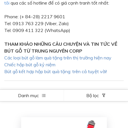
tôi
qua các số hotline để có giá cạnh tranh tốt nhất:
Bạc - Cam
Bạc - Đỏ
Phone: (+ 84-28) 2217 9601
Đỏ - Bạc
Trong suốt
Tel: 0913 763 229 (Viber, Zalo)
Đen - Trắng
Bạc - Đen
Tel: 0909 411 322 (WhatsApp)
Nâu
Xanh Cốm
THAM KHẢO NHỮNG CÂU CHUYỆN VÀ TIN TỨC VỀ
Xanh xám
Cà phê
BÚT GỖ TỪ TRUNG NGUYÊN CORP
Các loại bút gỗ làm quà tặng trên thị trường hiện nay
Xanh dương - Đen
Đỏ nâu
Chiếc hộp bút gỗ kỷ niệm
Đen - Nơ
Bạc 1cm
Bút gỗ kết hợp hộp bút quà tặng: trên cả tuyệt vời!
Bạc 2cm
Bạc mini 1cm
Danh mục
Bộ lọc