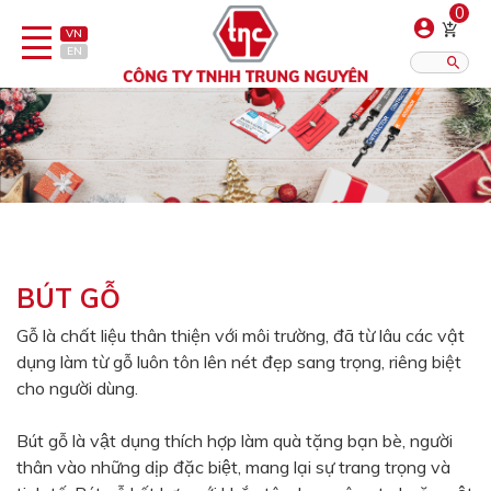
0
VN
EN
Danh sách sản phẩm
Hiển thị?:
12
16
20
Bút
Bật lửa
BÚT GỖ
Đồ sứ quà tặng
Gỗ là chất liệu thân thiện với môi trường, đã từ lâu các vật
dụng làm từ gỗ luôn tôn lên nét đẹp sang trọng, riêng biệt
Bình/ca giữ nhiệt
cho người dùng.
Dây đeo & Phụ kiện
Bút gỗ là vật dụng thích hợp làm quà tặng bạn bè, người
Dịch vụ in gia công
thân vào những dịp đặc biệt, mang lại sự trang trọng và