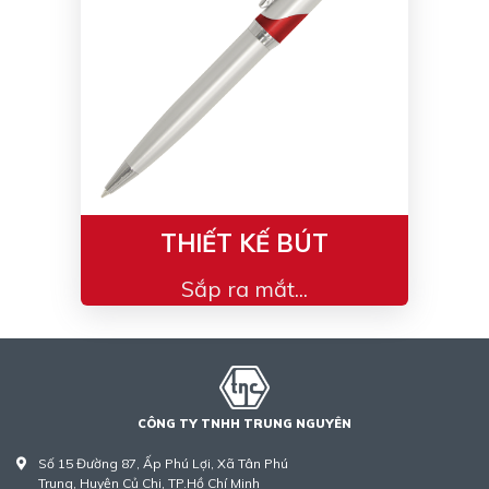
THIẾT KẾ BÚT
Sắp ra mắt...
CÔNG TY TNHH TRUNG NGUYÊN
Số 15 Đường 87, Ấp Phú Lợi, Xã Tân Phú
Trung, Huyện Củ Chi, TP.Hồ Chí Minh